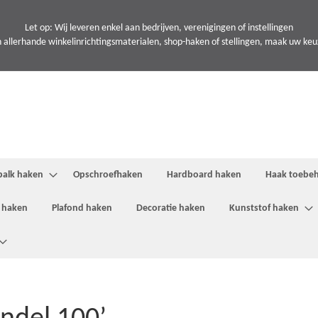
Let op: Wij leveren enkel aan bedrijven, verenigingen of instellingen
 allerhande winkelinrichtingsmaterialen, shop-haken of stellingen, maak uw keuze
balk haken
Opschroefhaken
Hardboard haken
Haak toebe
 haken
Plafond haken
Decoratie haken
Kunststof haken