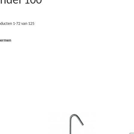
endel 100’
oducten
1
-
72
van
125
termen