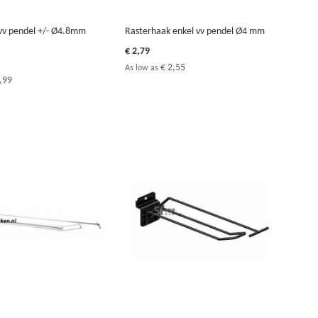
vv pendel +/- Ø4.8mm
Rasterhaak enkel vv pendel Ø4 mm
€ 2,79
€ 2,55
As low as
,99