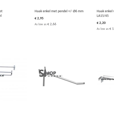
et
Haak enkel met pendel +/- Ø6 mm
Haak enkel 
el
LA15/45
€ 2,95
€ 2,20
€ 2,66
As low as
€ 1
As low as