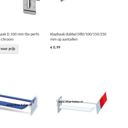
haak D.100 mm tbv perfo
Klaphaak dubbel D80/100/150/250
n chroom
mm op aantallen
€ 0,99
voor prijs