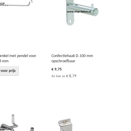
enkel met pendel voor
Confectiehaak D.100 mm
.8 mm
opschroefbaar
€ 9,75
voor prijs
€ 8,79
As low as