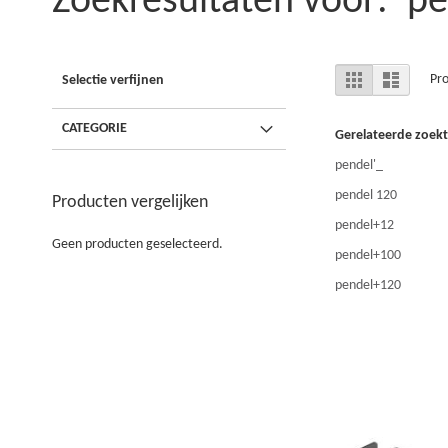
Zoekresultaten voor: ‘p
Tonen
Foto-
Lijst
Pr
Selectie verfijnen
tabel
als
CATEGORIE
Gerelateerde zoek
pendel'_
pendel 120
Producten vergelijken
pendel+12
Geen producten geselecteerd.
pendel+100
pendel+120