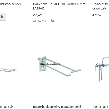
ductstop/pendel
Haak enkel +/- Ø4 D.100/200/300 mm
Heavy duty 
LA15/45
draagbalk
€ 0,69
€ 9,06
ijs
€ 0,63
As low as
de haak Ø4
Rasterhaak enkel vv plaat/pendel 6
Rasterhaak