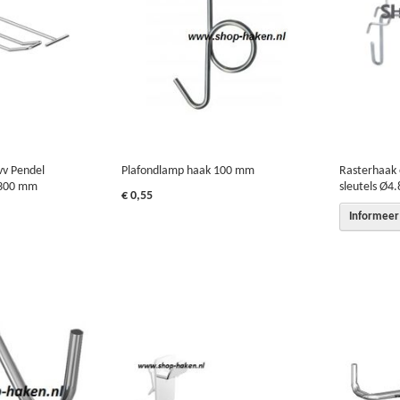
vv Pendel
Plafondlamp haak 100 mm
Rasterhaak 
/300 mm
sleutels Ø4
€ 0,55
Informeer 