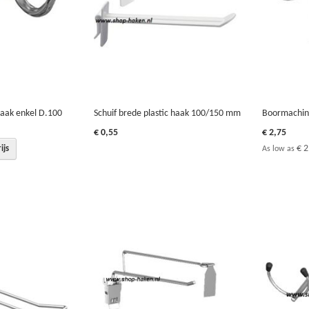
aak enkel D.100
Schuif brede plastic haak 100/150 mm
Boormachin
€ 0,55
€ 2,75
€ 2
ijs
As low as