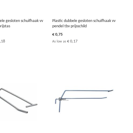
ele gesloten schuifhaak vv
Plastic dubbele gesloten schuifhaak vv
rijstas
pendel tbv prijsschild
€ 0,75
,18
€ 0,17
As low as