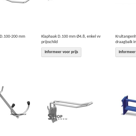
l D.100-200 mm
Klaphaak D.100 mm Ø4.8, enkel vv
Krultangen
prijsschild
draagbalk i
Informeer voor prijs
Informeer 