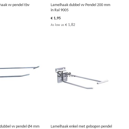
haak vv pendel tbv
Lamelhaak dubbel vv Pendel 200 mm
in Ral 9005
€ 1,95
€ 1,82
As low as
 dubbel vv pendel Ø4 mm
Lamelhaak enkel met gebogen pendel