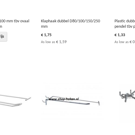
100 mm tbv ovaal
Klaphaak dubbel D80/100/150/250
Plastic dubb
om
mm
pendel tbv p
€ 1,75
€ 1,33
ijs
€ 1,59
€ 0
As low as
As low as