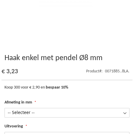
Haak enkel met pendel Ø8 mm
Ga
naar
het
€ 3,23
Product
0071885..8LA.
begin
van
de
Koop 300 voor
€ 2,90
en
bespaar
10
%
afbeeldingen-
gallerij
Afmeting in mm
Uitvoering