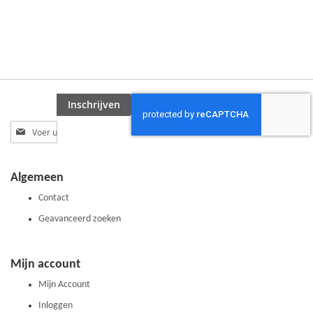
Inschrijven
Abonneer
u
op
onze
Algemeen
nieuwsbrief
Contact
Geavanceerd zoeken
Mijn account
Mijn Account
Inloggen