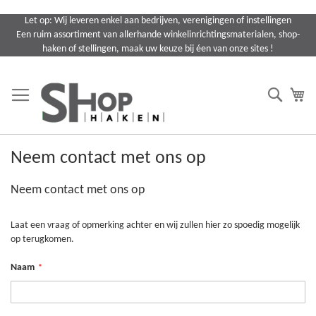
Ga
Let op: Wij leveren enkel aan bedrijven, verenigingen of instellingen
naar
Een ruim assortiment van allerhande winkelinrichtingsmaterialen, shop-
de
haken of stellingen, maak uw keuze bij éen van onze sites !
inhoud
Search
Wi
Neem contact met ons op
Neem contact met ons op
Laat een vraag of opmerking achter en wij zullen hier zo spoedig mogelijk
op terugkomen.
Naam