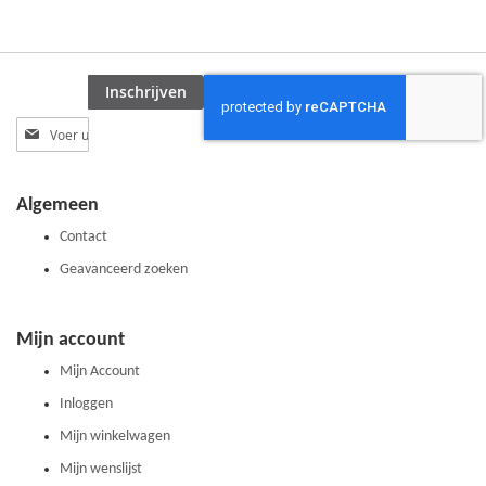
Inschrijven
Abonneer
u
op
onze
Algemeen
nieuwsbrief
Contact
Geavanceerd zoeken
Mijn account
Mijn Account
Inloggen
Mijn winkelwagen
Mijn wenslijst