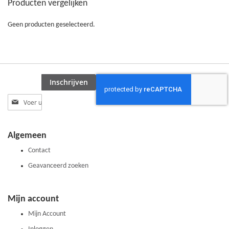
Producten vergelijken
VERGELIJKEN
Geen producten geselecteerd.
Inschrijven
Abonneer
u
op
onze
Algemeen
nieuwsbrief
Contact
Geavanceerd zoeken
Mijn account
Mijn Account