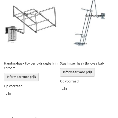
TE
TE
VERGELIJKEN
VERGELIJKEN
Handmixhaak tbv perfo draagbalk in
Staafmixer haak tbv ovaalbalk
chroom
Informeer voor prijs
Informeer voor prijs
Op voorraad
Op voorraad
TOEVOEGEN
TOEVOEGEN
OM
OM
TE
TE
VERGELIJKEN