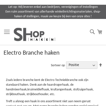
Ga
Let op: Wij leveren enkel aan bedrijven, verenigingen of instellingen
naar
Een ruim assortiment van allerhande winkelinrichtingsmaterialen, shop-
de
haken of stellingen, maak uw keuze bij éen van onze sites !
inhoud
Search
Wi
Electro Branche haken
Va
Sorteer op
ho
na
la
Zoals iedere branche kent de Electro Techniekbranche ook zijn
so
standaard haken. Denk aan de haardrogerhaak, de
handmixerhaak,kruimeldiefhaak, krultangenhaak, stofzuigerhaak,
strijkbouthaak, strijkbouthouder, etc.
Treft u alsnog een haak in ons assortiment niet aan neem gerust