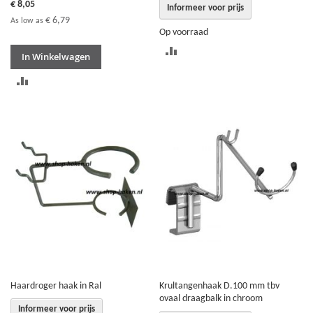
€ 8,05
Informeer voor prijs
€ 6,79
As low as
Op voorraad
TOEVOEGEN
In Winkelwagen
OM
TOEVOEGEN
TE
OM
VERGELIJKEN
TE
VERGELIJKEN
Haardroger haak in Ral
Krultangenhaak D.100 mm tbv
ovaal draagbalk in chroom
Informeer voor prijs