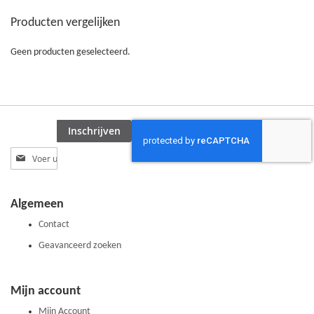
Producten vergelijken
Geen producten geselecteerd.
Inschrijven
Abonneer
u
op
onze
Algemeen
nieuwsbrief
Contact
Geavanceerd zoeken
Mijn account
Mijn Account