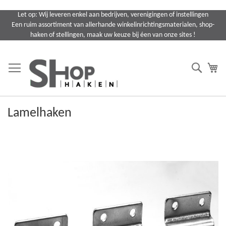
Ga
Let op: Wij leveren enkel aan bedrijven, verenigingen of instellingen
naar
Een ruim assortiment van allerhande winkelinrichtingsmaterialen, shop-
de
haken of stellingen, maak uw keuze bij éen van onze sites !
inhoud
Search
Wi
Lamelhaken