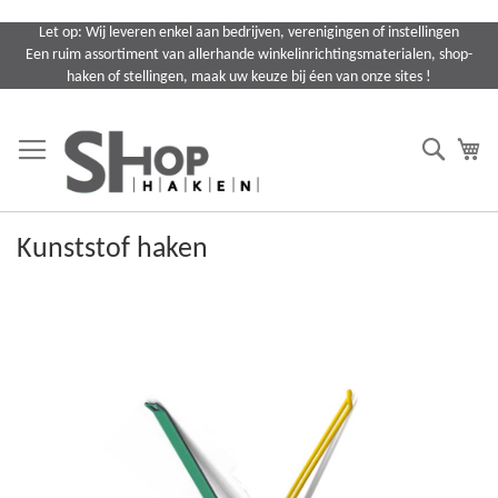
Ga
Let op: Wij leveren enkel aan bedrijven, verenigingen of instellingen
naar
Een ruim assortiment van allerhande winkelinrichtingsmaterialen, shop-
de
haken of stellingen, maak uw keuze bij éen van onze sites !
inhoud
Search
Wi
Kunststof haken