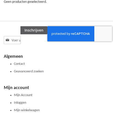
Geen producten geselecteerd.
Inschrijven
Abonneer
u
op
onze
Algemeen
nieuwsbrief
Contact
Geavanceerd zoeken
Mijn account
Mijn Account
Inloggen
Mijn winkelwagen