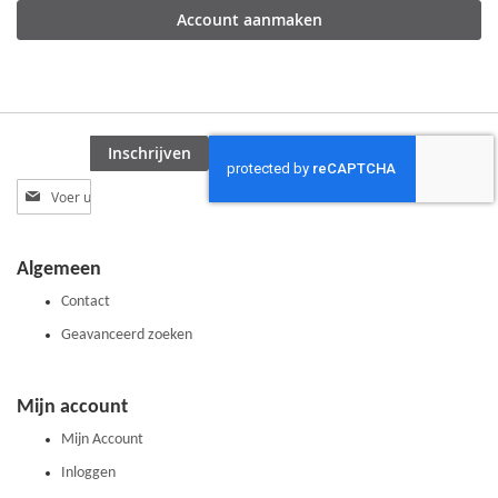
Account aanmaken
Inschrijven
Abonneer
u
op
onze
Algemeen
nieuwsbrief
Contact
Geavanceerd zoeken
Mijn account
Mijn Account
Inloggen