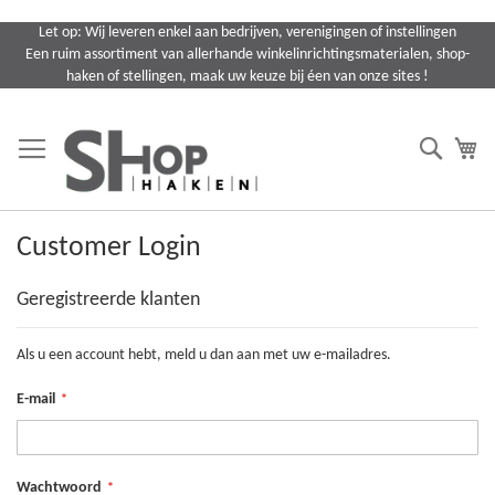
Ga
Let op: Wij leveren enkel aan bedrijven, verenigingen of instellingen
naar
Een ruim assortiment van allerhande winkelinrichtingsmaterialen, shop-
de
haken of stellingen, maak uw keuze bij éen van onze sites !
inhoud
Search
Wi
Customer Login
Geregistreerde klanten
Als u een account hebt, meld u dan aan met uw e-mailadres.
E-mail
Wachtwoord