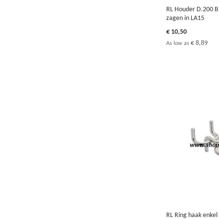
RL Houder D.200 
zagen in LA15
€ 10,50
€ 8,89
As low as
In Winkelwagen
In Winkelwagen
In Winkelwagen
In Winkelwagen
TOEVOEGEN
TOEVOEGEN
TOEVOEGEN
TOEVOEGEN
OM
OM
OM
OM
TE
TE
TE
TE
VERGELIJKEN
VERGELIJKEN
VERGELIJKEN
VERGELIJKEN
RL Ring haak enkel