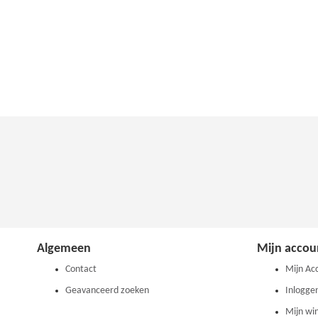
In Winkelwagen
TOEVOEGEN
OM
TE
VERGELIJKEN
Algemeen
Mijn accou
Contact
Mijn Ac
Geavanceerd zoeken
Inlogge
Mijn wi