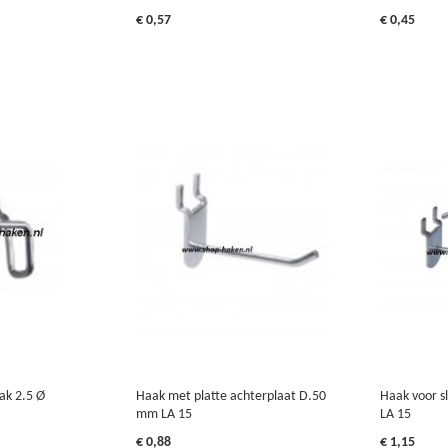
€ 0,57
€ 0,45
ak 2.5 Ø
Haak met platte achterplaat D.50
Haak voor s
mm LA 15
LA 15
€ 0,88
€ 1,15