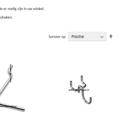
 er nodig zijn in uw winkel.
auhaken.
Van
Sorteer op
hoog
naar
laag
sorteren