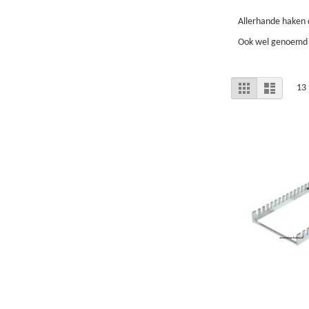
Allerhande haken d
Ook wel genoemd 
Tonen
Foto-
Lijst
13
tabel
als