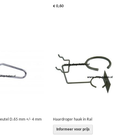
€ 0,60
leutel D.65 mm +/- 4 mm
Haardroger haak in Ral
Informeer voor prijs