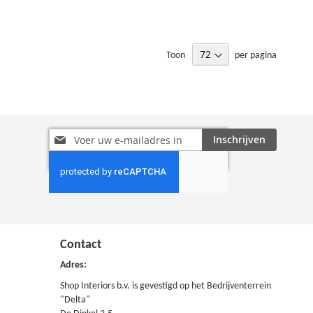
Toon
per pagina
Abonneer
Inschrijven
u
op
onze
nieuwsbrief
Contact
Adres:
Shop Interiors b.v. is gevestigd op het Bedrijventerrein
"Delta"