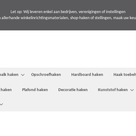
Let op: Wij leveren enkel aan bedrijven, verenigingen of instellingen
 allerhande winkelinrichtingsmaterialen, shop-haken of stellingen, maak uw keuze
balk haken
Opschroefhaken
Hardboard haken
Haak toebe
 haken
Plafond haken
Decoratie haken
Kunststof haken