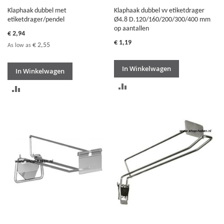
Klaphaak dubbel met
Klaphaak dubbel vv etiketdrager
etiketdrager/pendel
Ø4.8 D.120/160/200/300/400 mm
op aantallen
€ 2,94
€ 1,19
€ 2,55
As low as
In Winkelwagen
In Winkelwagen
TOEVOEGEN
TOEVOEGEN
OM
OM
TE
TE
VERGELIJKEN
VERGELIJKEN