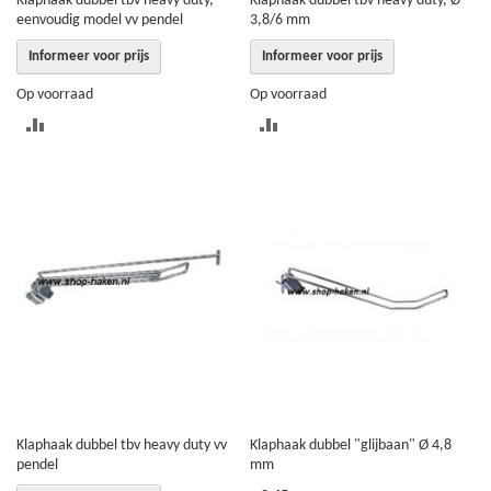
Klaphaak dubbel tbv heavy duty,
Klaphaak dubbel tbv heavy duty, Ø
eenvoudig model vv pendel
3,8/6 mm
Informeer voor prijs
Informeer voor prijs
Op voorraad
Op voorraad
TOEVOEGEN
TOEVOEGEN
OM
OM
TE
TE
VERGELIJKEN
VERGELIJKEN
Klaphaak dubbel tbv heavy duty vv
Klaphaak dubbel "glijbaan" Ø 4,8
pendel
mm