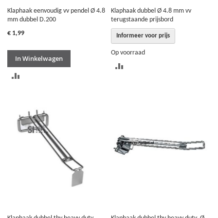
Klaphaak eenvoudig vv pendel Ø 4.8
Klaphaak dubbel Ø 4.8 mm vv
mm dubbel D.200
terugstaande prijsbord
€ 1,99
Informeer voor prijs
Op voorraad
In Winkelwagen
TOEVOEGEN
TOEVOEGEN
OM
OM
TE
TE
VERGELIJKEN
VERGELIJKEN