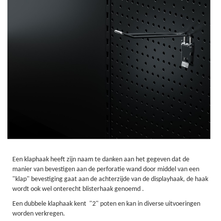
Een klaphaak heeft zijn naam te danken aan het gegeven dat de
manier van bevestigen aan de perforatie wand door middel van een
"klap" bevestiging gaat aan de achterzijde van de displayhaak, de haak
wordt ook wel onterecht blisterhaak genoemd .
Een dubbele klaphaak kent "2" poten en kan in diverse uitvoeringen
worden verkregen.