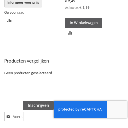
€ 2,45
Informeer voor prijs
€ 1,99
As low as
Op voorraad
TOEVOEGEN
In Winkelwagen
OM
TOEVOEGEN
TE
OM
VERGELIJKEN
TE
Producten vergelijken
VERGELIJKEN
Geen producten geselecteerd.
Inschrijven
Abonneer
u
op