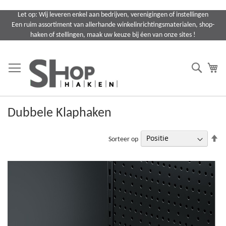
Ga
Let op: Wij leveren enkel aan bedrijven, verenigingen of instellingen
naar
Een ruim assortiment van allerhande winkelinrichtingsmaterialen, shop-
de
haken of stellingen, maak uw keuze bij éen van onze sites !
inhoud
Search
Wi
Dubbele Klaphaken
Va
Sorteer op
ho
na
la
so