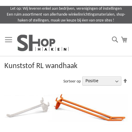
Ga
Let op: Wij leveren enkel aan bedrijven, verenigingen of instellingen
naar
Een ruim assortiment van allerhande winkelinrichtingsmaterialen, shop-
de
haken of stellingen, maak uw keuze bij éen van onze sites !
inhoud
Search
Wi
Kunststof RL wandhaak
Va
Sorteer op
ho
na
la
so