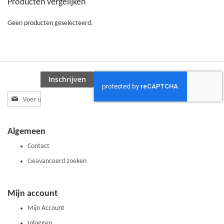
Producten vergelijken
VERGELIJKEN
VERGELIJKEN
Geen producten geselecteerd.
Inschrijven
Abonneer
u
op
onze
Algemeen
nieuwsbrief
Contact
Geavanceerd zoeken
Mijn account
Mijn Account
Inloggen