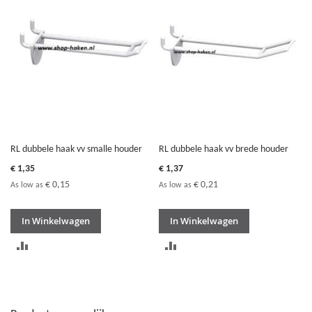
VERGELIJKEN
VERGELIJKEN
RL dubbele haak vv smalle houder
RL dubbele haak vv brede houder
€ 1,35
€ 1,37
€ 0,15
€ 0,21
As low as
As low as
In Winkelwagen
In Winkelwagen
TOEVOEGEN
TOEVOEGEN
OM
OM
TE
TE