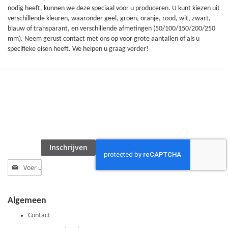
nodig heeft, kunnen we deze speciaal voor u produceren. U kunt kiezen uit
verschillende kleuren, waaronder geel, groen, oranje, rood, wit, zwart,
blauw of transparant, en verschillende afmetingen (50/100/150/200/250
mm). Neem gerust contact met ons op voor grote aantallen of als u
specifieke eisen heeft. We helpen u graag verder!
Inschrijven
Abonneer
u
op
onze
Algemeen
nieuwsbrief
Contact