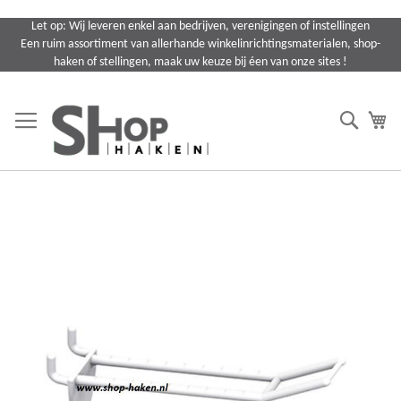
Ga
Let op: Wij leveren enkel aan bedrijven, verenigingen of instellingen
naar
Een ruim assortiment van allerhande winkelinrichtingsmaterialen, shop-
de
haken of stellingen, maak uw keuze bij éen van onze sites !
inhoud
Search
Wi
Ga
naar
het
einde
van
de
afbeeldingen-
gallerij