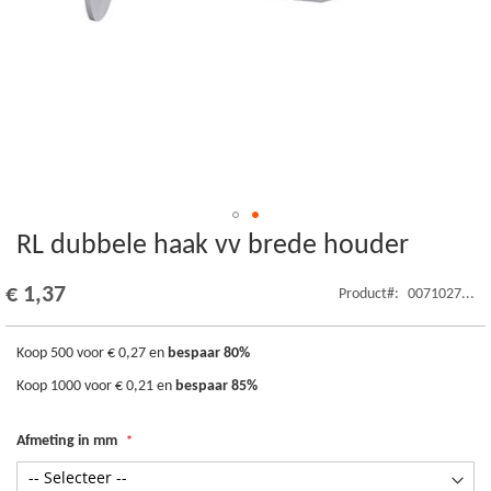
RL dubbele haak vv brede houder
Ga
naar
het
€ 1,37
Product
0071027...
begin
van
de
Koop 500 voor
€ 0,27
en
bespaar
80
%
afbeeldingen-
Koop 1000 voor
€ 0,21
en
bespaar
85
%
gallerij
Afmeting in mm