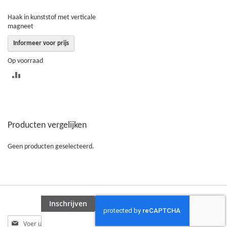
Haak in kunststof met verticale
magneet
Informeer voor prijs
Op voorraad
TOEVOEGEN
OM
TE
Producten vergelijken
VERGELIJKEN
Geen producten geselecteerd.
Inschrijven
Abonneer