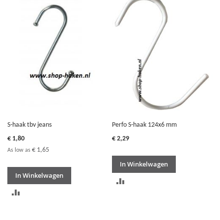
TE
TE
VERGELIJKEN
VERGELIJKEN
S-haak tbv jeans
Perfo S-haak 124x6 mm
€ 1,80
€ 2,29
€ 1,65
As low as
In Winkelwagen
In Winkelwagen
TOEVOEGEN
TOEVOEGEN
OM
OM
TE