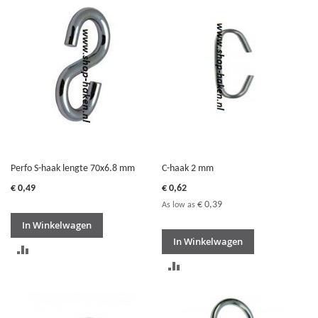
TE
VERGELIJKEN
VERGELIJKEN
Perfo S-haak lengte 70x6.8 mm
C-haak 2 mm
€ 0,49
€ 0,62
€ 0,39
As low as
In Winkelwagen
In Winkelwagen
TOEVOEGEN
TOEVOEGEN
OM
OM
TE
TE