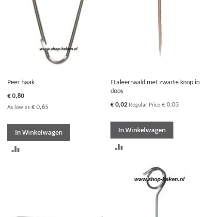
Peer haak
Etaleernaald met zwarte knop in
doos
€ 0,80
Special
€ 0,02
€ 0,03
Regular Price
€ 0,65
As low as
Price
In Winkelwagen
In Winkelwagen
TOEVOEGEN
TOEVOEGEN
OM
OM
TE
TE
VERGELIJKEN
VERGELIJKEN