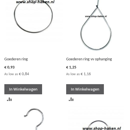
VERGELIJKEN
Goederen ring
Goederen ring vv ophanging
€ 0,93
€ 1,25
€ 0,84
€ 1,16
As low as
As low as
In Winkelwagen
In Winkelwagen
TOEVOEGEN
TOEVOEGEN
OM
OM
TE
TE
VERGELIJKEN
VERGELIJKEN