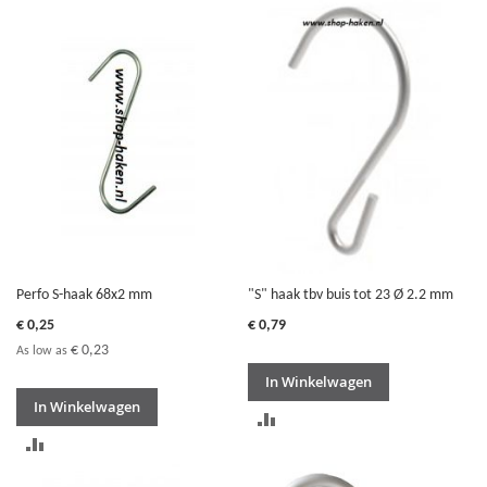
OM
OM
TE
TE
VERGELIJKEN
VERGELIJKEN
Perfo S-haak 68x2 mm
"S" haak tbv buis tot 23 Ø 2.2 mm
€ 0,25
€ 0,79
€ 0,23
As low as
In Winkelwagen
In Winkelwagen
TOEVOEGEN
TOEVOEGEN
OM
OM