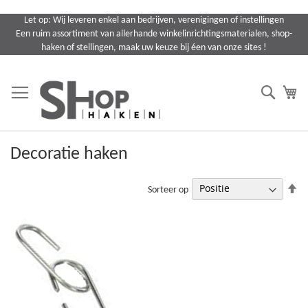
Ga
Let op: Wij leveren enkel aan bedrijven, verenigingen of instellingen
naar
Een ruim assortiment van allerhande winkelinrichtingsmaterialen, shop-
de
haken of stellingen, maak uw keuze bij éen van onze sites !
inhoud
Search
Wi
Decoratie haken
Va
Sorteer op
ho
na
la
so