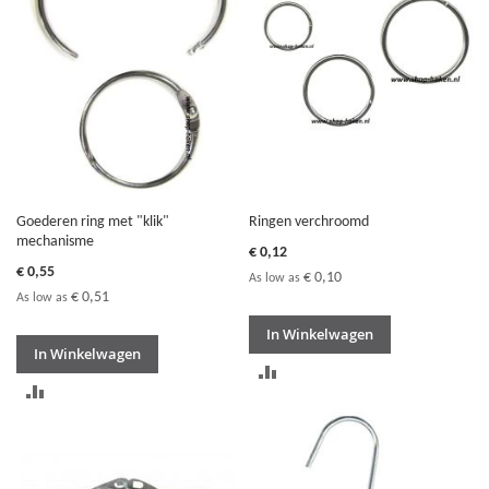
VERGELIJKEN
VERGELIJKEN
Goederen ring met "klik"
Ringen verchroomd
mechanisme
€ 0,12
€ 0,55
€ 0,10
As low as
€ 0,51
As low as
In Winkelwagen
In Winkelwagen
TOEVOEGEN
TOEVOEGEN
OM
OM
TE
TE
VERGELIJKEN