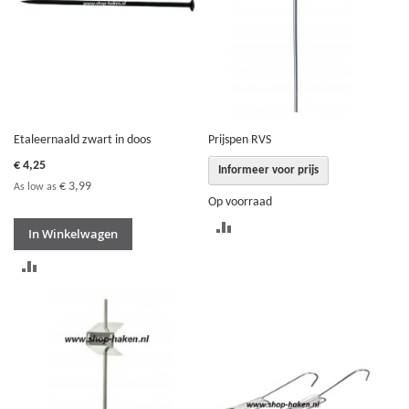
Etaleernaald zwart in doos
Prijspen RVS
€ 4,25
Informeer voor prijs
€ 3,99
As low as
Op voorraad
TOEVOEGEN
In Winkelwagen
OM
TOEVOEGEN
TE
OM
VERGELIJKEN
TE
VERGELIJKEN