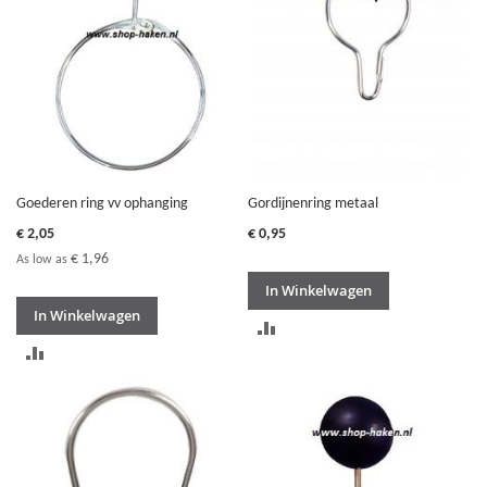
Goederen ring vv ophanging
Gordijnenring metaal
€ 2,05
€ 0,95
€ 1,96
As low as
In Winkelwagen
In Winkelwagen
TOEVOEGEN
TOEVOEGEN
OM
OM
TE
TE
VERGELIJKEN
VERGELIJKEN