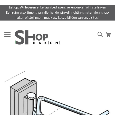
Ga
Let op: Wij leveren enkel aan bedrijven, verenigingen of instellingen
naar
Een ruim assortiment van allerhande winkelinrichtingsmaterialen, shop-
de
haken of stellingen, maak uw keuze bij éen van onze sites !
inhoud
Search
Wi
Ga
naar
het
einde
van
de
afbeeldingen-
gallerij