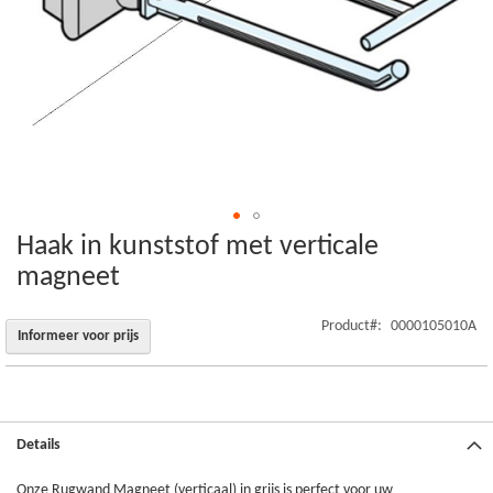
Haak in kunststof met verticale
Ga
naar
magneet
het
begin
Product
0000105010A
van
Informeer voor prijs
de
afbeeldingen-
gallerij
Details
Onze Rugwand Magneet (verticaal) in grijs is perfect voor uw