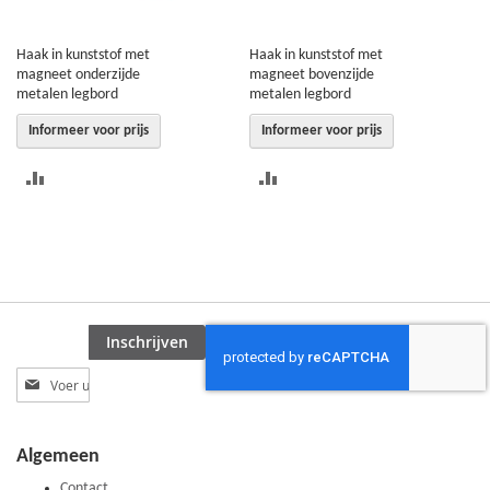
Haak in kunststof met
Haak in kunststof met
magneet onderzijde
magneet bovenzijde
metalen legbord
metalen legbord
Informeer voor prijs
Informeer voor prijs
TOEVOEGEN
TOEVOEGEN
OM
OM
TE
TE
VERGELIJKEN
VERGELIJKEN
Inschrijven
Abonneer
u
op
onze
Algemeen
nieuwsbrief
Contact