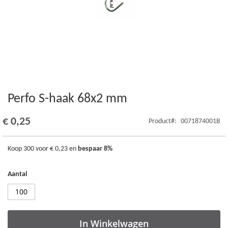
Perfo S-haak 68x2 mm
Ga
naar
het
€ 0,25
Product
0071874001B
begin
van
de
Koop 300 voor
€ 0,23
en
bespaar
8
%
afbeeldingen-
gallerij
Aantal
In Winkelwagen