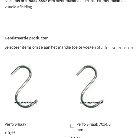
Deze
perfo S-haak 68×2 mm
biedt maximale flexibiliteit met minimale
visuele afleiding.
Gerelateerde producten
alles selecteren
Selecteer items om ze aan het mandje toe te voegen of
Perfo S-haak
Perfo S-haak 70x4.8
In
mm
Winkelwagen
€ 0,25