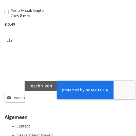
Perfo S-haak lengte
In
70x6.8 mm
Winkelwagen
€ 0,49
TOEVOEGEN
OM
TE
VERGELIJKEN
Inschrijven
Abonneer
u
op
onze
Algemeen
nieuwsbrief
Contact
Geavanceerd zoeken