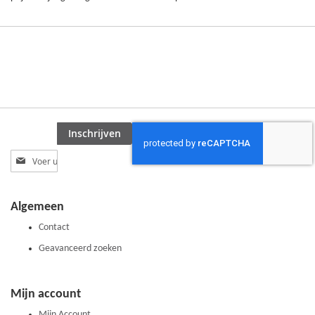
Inschrijven
Abonneer
u
op
onze
Algemeen
nieuwsbrief
Contact
Geavanceerd zoeken
Mijn account
Mijn Account