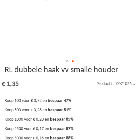
RL dubbele haak vv smalle houder
Ga
naar
het
€ 1,35
Product
0071026...
begin
van
de
Koop 100 voor
€ 0,72
en
bespaar
47
%
afbeeldingen-
Koop 500 voor
€ 0,26
en
bespaar
81
%
gallerij
Koop 1000 voor
€ 0,20
en
bespaar
85
%
Koop 2500 voor
€ 0,17
en
bespaar
87
%
Koop 5000 voor
€ 0,16
en
bespaar
88
%