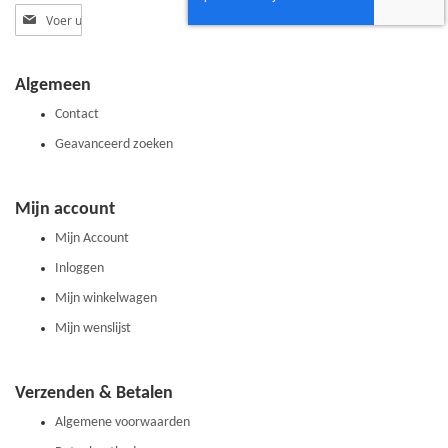
Abonneer
u
op
onze
Algemeen
nieuwsbrief
Contact
Geavanceerd zoeken
Mijn account
Mijn Account
Inloggen
Mijn winkelwagen
Mijn wenslijst
Verzenden & Betalen
Algemene voorwaarden