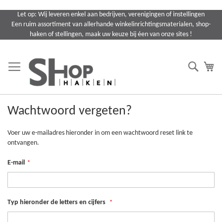
Ga
Let op: Wij leveren enkel aan bedrijven, verenigingen of instellingen
naar
Een ruim assortiment van allerhande winkelinrichtingsmaterialen, shop-
de
haken of stellingen, maak uw keuze bij éen van onze sites !
inhoud
Search
Wi
Wachtwoord vergeten?
Voer uw e-mailadres hieronder in om een wachtwoord reset link te
ontvangen.
E-mail
Typ hieronder de letters en cijfers