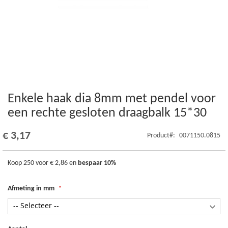
Enkele haak dia 8mm met pendel voor
Ga
naar
een rechte gesloten draagbalk 15*30
het
begin
€ 3,17
Product
0071150.0815
van
de
afbeeldingen-
Koop 250 voor
€ 2,86
en
bespaar
10
%
gallerij
Afmeting in mm