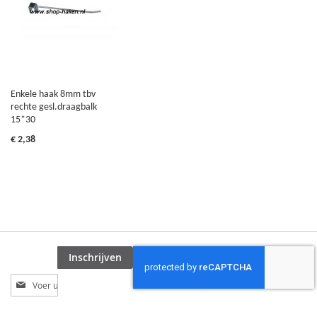
Enkele haak 8mm tbv
rechte gesl.draagbalk
15*30
€ 2,38
Inschrijven
Abonneer
u
op