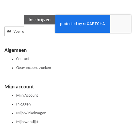
VERGELIJKEN
Inschrijven
Abonneer
u
op
onze
Algemeen
nieuwsbrief
Contact
Geavanceerd zoeken
Mijn account
Mijn Account
Inloggen
Mijn winkelwagen
Mijn wenslijst