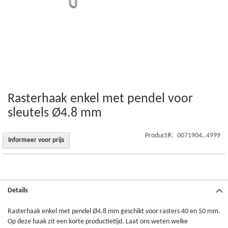
Rasterhaak enkel met pendel voor
Ga
naar
sleutels Ø4.8 mm
het
begin
Product
0071904..4999
van
Informeer voor prijs
de
afbeeldingen-
gallerij
Details
Rasterhaak enkel met pendel Ø4.8 mm geschikt voor rasters 40 en 50 mm.
Op deze haak zit een korte productietijd. Laat ons weten welke