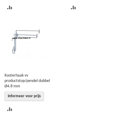
TOEVOEGEN
TOEVOEGEN
OM
OM
TE
TE
VERGELIJKEN
VERGELIJKEN
Rasterhaak vv
productstop/pendel dubbel
Ø4.8 mm
Informeer voor prijs
TOEVOEGEN
OM
TE