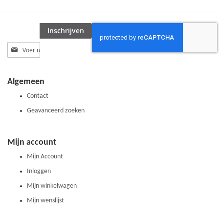
Inschrijven
Abonneer
u
op
onze
Algemeen
nieuwsbrief
Contact
Geavanceerd zoeken
Mijn account
Mijn Account
Inloggen
Mijn winkelwagen
Mijn wenslijst