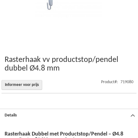
Rasterhaak vv productstop/pendel
Ga
naar
dubbel Ø4.8 mm
het
begin
Product
719080
van
Informeer voor prijs
de
afbeeldingen-
gallerij
Details
Rasterhaak Dubbel met Productstop/Pendel – Ø4.8