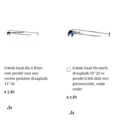
Enkele haak dia 4.8mm
Enkele haak tbv perfo
In
met pendel voor een
draagbalk 50*20 vv
Winkelwagen
rechte gesloten draagbalk
pendel D300 dia6 mm
15*30
glansverzinkt, nokje
onder
€ 2,85
€ 2,85
TOEVOEGEN
TOEVOEGEN
OM
OM
TE