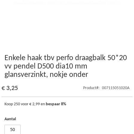
Enkele haak tbv perfo draagbalk 50*20
Ga
naar
vv pendel D500 dia10 mm
het
glansverzinkt, nokje onder
begin
van
de
€ 3,25
Product
007115051020A
afbeeldingen-
gallerij
Koop 250 voor
€ 2,99
en
bespaar
8
%
Aantal