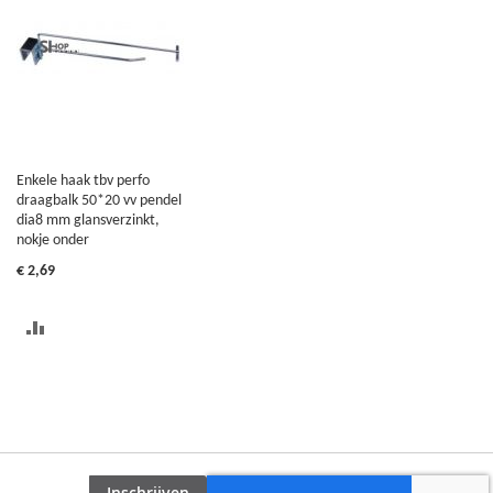
TE
VERGELIJKEN
VERGELIJKEN
Enkele haak tbv perfo
draagbalk 50*20 vv pendel
dia8 mm glansverzinkt,
nokje onder
€ 2,69
TOEVOEGEN
OM
TE
VERGELIJKEN
Inschrijven