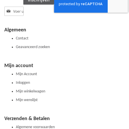
Abonneer
u
op
onze
Algemeen
nieuwsbrief
Contact
Geavanceerd zoeken
Mijn account
Mijn Account
Inloggen
Mijn winkelwagen
Mijn wenslijst
Verzenden & Betalen
Algemene voorwaarden