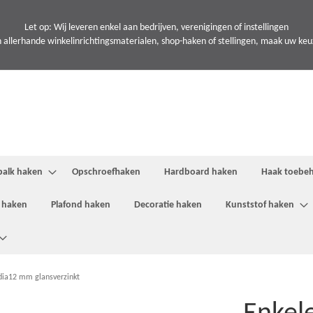
Let op: Wij leveren enkel aan bedrijven, verenigingen of instellingen
 allerhande winkelinrichtingsmaterialen, shop-haken of stellingen, maak uw keuze
balk haken
Opschroefhaken
Hardboard haken
Haak toebe
 haken
Plafond haken
Decoratie haken
Kunststof haken
 dia12 mm glansverzinkt