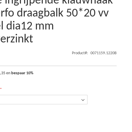
e ingrijpende klauwhaak
erfo draagbalk 50*20 vv
l dia12 mm
erzinkt
Product
0071159.1220B
4,35
en
bespaar
10
%