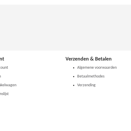
nt
Verzenden & Betalen
count
Algemene voorwaarden
n
Betaalmethodes
nkelwagen
Verzending
slijst