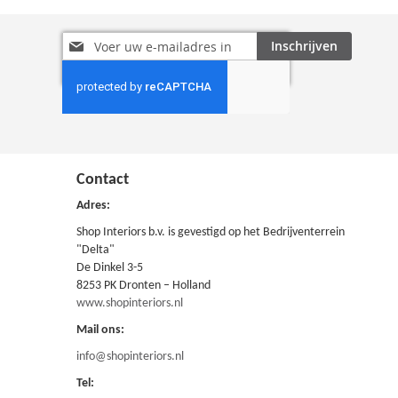
Abonneer
Inschrijven
u
op
onze
nieuwsbrief
Contact
Adres:
Shop Interiors b.v. is gevestigd op het Bedrijventerrein
"Delta"
De Dinkel 3-5
8253 PK Dronten – Holland
www.shopinteriors.nl
Mail ons:
info@shopinteriors.nl
Tel: