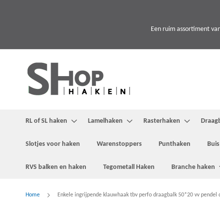
Ga
naar
de
Een ruim assortiment van
inhoud
RL of SL haken
Lamelhaken
Rasterhaken
Draag
Slotjes voor haken
Warenstoppers
Punthaken
Buis
RVS balken en haken
Tegometall Haken
Branche haken
Home
Enkele ingrijpende klauwhaak tbv perfo draagbalk 50*20 vv pendel
Ga