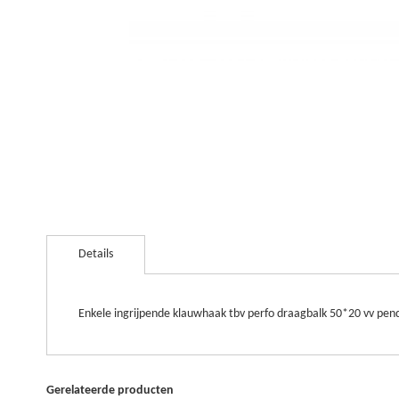
Ga
naar
Details
het
begin
van
de
Enkele ingrijpende klauwhaak tbv perfo draagbalk 50*20 vv pen
afbeeldingen-
gallerij
Gerelateerde producten