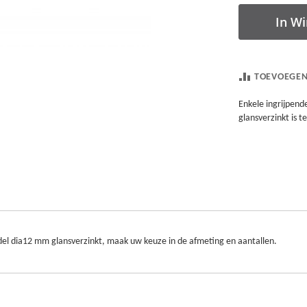
In W
TOEVOEGEN
Enkele ingrijpen
glansverzinkt is t
del dia12 mm glansverzinkt, maak uw keuze in de afmeting en aantallen.