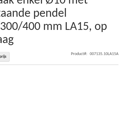
aak enkel Ø10 met
taande pendel
300/400 mm LA15, op
aag
Product
007135.10LA15A
rijs