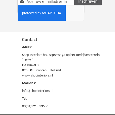
Inschrijven
u
op
onze
nieuwsbrief
Contact
Adres:
Shop Interiors b.v. is gevestigd op het Bedrijventerrein
"Delta"
De Dinkel 3-5
8253 PK Dronten – Holland
www.shopinteriors.nl
Mail ons:
info@shopinteriors.nl
Tel:
00(31)321 333686