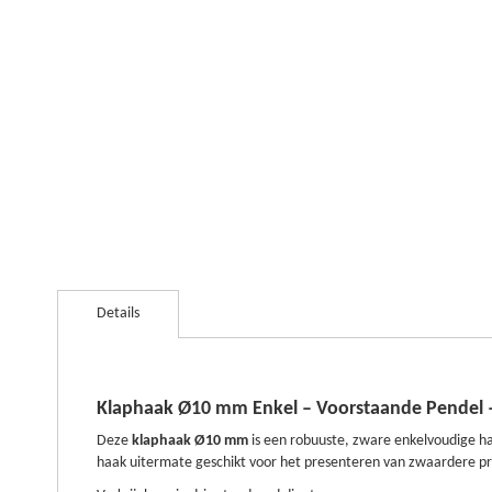
Ga
naar
Details
het
begin
van
de
afbeeldingen-
Klaphaak Ø10 mm Enkel – Voorstaande Pendel
gallerij
Deze
klaphaak Ø10 mm
is een robuuste, zware enkelvoudige 
haak uitermate geschikt voor het presenteren van zwaardere pr