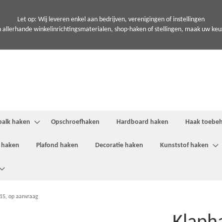
Let op: Wij leveren enkel aan bedrijven, verenigingen of instellingen
 allerhande winkelinrichtingsmaterialen, shop-haken of stellingen, maak uw keuze
balk haken
Opschroefhaken
Hardboard haken
Haak toebe
 haken
Plafond haken
Decoratie haken
Kunststof haken
15, op aanvraag