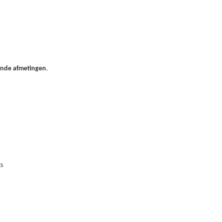
kende afmetingen
.
ks