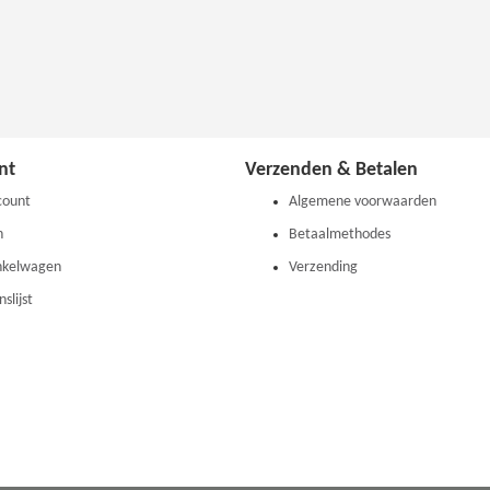
nt
Verzenden & Betalen
count
Algemene voorwaarden
n
Betaalmethodes
nkelwagen
Verzending
slijst