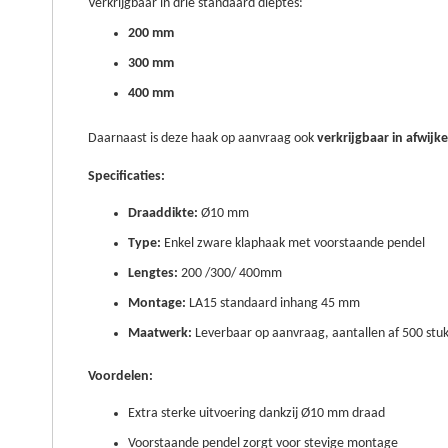
Verkrijgbaar in drie standaard dieptes:
200 mm
300 mm
400 mm
Daarnaast is deze haak op aanvraag ook
verkrijgbaar in afwij
Specificaties:
Draaddikte:
Ø10 mm
Type:
Enkel zware klaphaak met voorstaande pendel
Lengtes:
200 /300/ 400mm
Montage:
LA15 standaard inhang 45 mm
Maatwerk:
Leverbaar op aanvraag, aantallen af 500 stu
Voordelen:
Extra sterke uitvoering dankzij Ø10 mm draad
Voorstaande pendel zorgt voor stevige montage