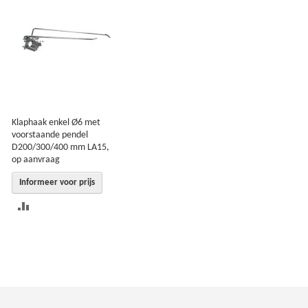
Klaphaak enkel Ø6 met
voorstaande pendel
D200/300/400 mm LA15,
op aanvraag
Informeer voor prijs
TOEVOEGEN
OM
TE
VERGELIJKEN