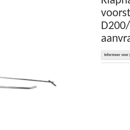
Klaph
voors
D200/
aanvr
Informeer voor p