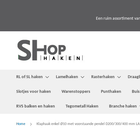
Ga
naar
de
Een ruim assortiment van
inhoud
RL of SL haken
Lamelhaken
Rasterhaken
Draag
Slotjes voor haken
Warenstoppers
Punthaken
Buis
RVS balken en haken
Tegometall Haken
Branche haken
Home
Klaphaak enkel Ø10 met voorstaande pendel D200/300/400 mm LA
Ga