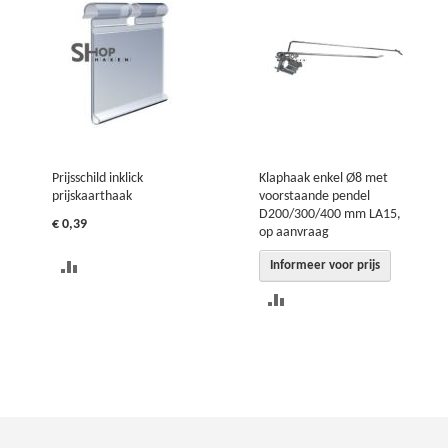
Prijsschild inklick
Klaphaak enkel Ø8 met
prijskaarthaak
voorstaande pendel
D200/300/400 mm LA15,
€ 0,39
op aanvraag
TOEVOEGEN
Informeer voor prijs
TOEVOEGEN
OM
OM
TE
TE
VERGELIJKEN
VERGELIJKEN