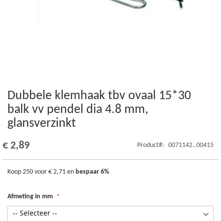
Dubbele klemhaak tbv ovaal 15*30
Ga
naar
balk vv pendel dia 4.8 mm,
het
glansverzinkt
begin
van
de
€ 2,89
Product
0071142..00415
afbeeldingen-
gallerij
Koop 250 voor
€ 2,71
en
bespaar
6
%
Afmeting in mm