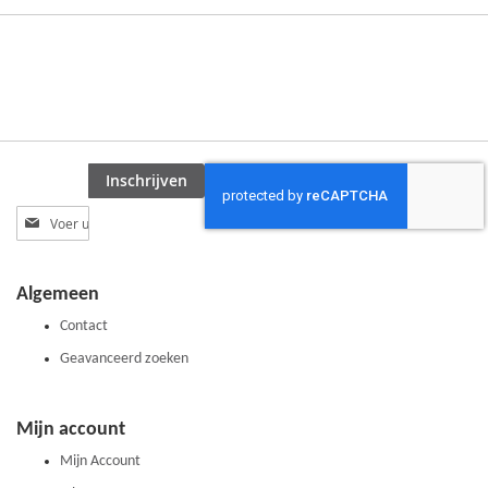
Inschrijven
Abonneer
u
op
onze
Algemeen
nieuwsbrief
Contact
Geavanceerd zoeken
Mijn account
Mijn Account