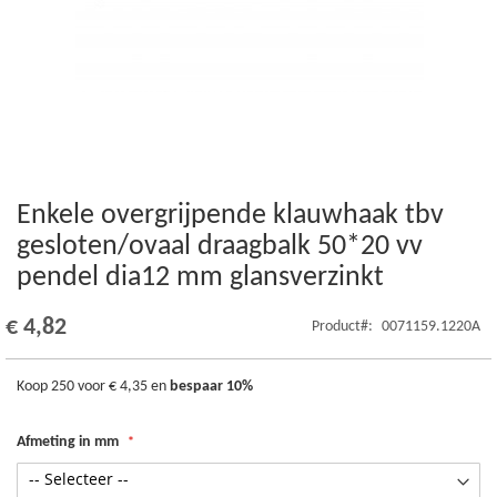
Enkele overgrijpende klauwhaak tbv
Ga
naar
gesloten/ovaal draagbalk 50*20 vv
het
pendel dia12 mm glansverzinkt
begin
van
de
€ 4,82
Product
0071159.1220A
afbeeldingen-
gallerij
Koop 250 voor
€ 4,35
en
bespaar
10
%
Afmeting in mm