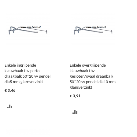
OM
OM
TE
TE
VERGELIJKEN
VERGELIJKEN
Enkele ingrijpende
Enkele overgrijpende
klauwhaak tbv perfo
klauwhaak tbv
draagbalk 50*20 vv pendel
gesloten/ovaal draagbalk
dia8 mm glansverzinkt
50*20 vv pendel dia10 mm
glansverzinkt
€ 3,46
€ 3,91
TOEVOEGEN
TOEVOEGEN
OM
OM
TE
TE