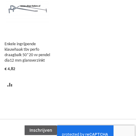
VERGELIJKEN
VERGELIJKEN
Enkele ingrijpende
klauwhaak tbv perfo
draagbalk 50*20 vv pendel
dia12 mm glansverzinkt
€ 4,82
TOEVOEGEN
OM
TE
VERGELIJKEN
Inschrijven