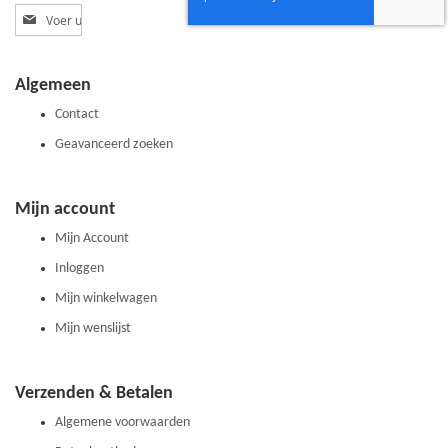
Abonneer
u
op
onze
Algemeen
nieuwsbrief
Contact
Geavanceerd zoeken
Mijn account
Mijn Account
Inloggen
Mijn winkelwagen
Mijn wenslijst
Verzenden & Betalen
Algemene voorwaarden