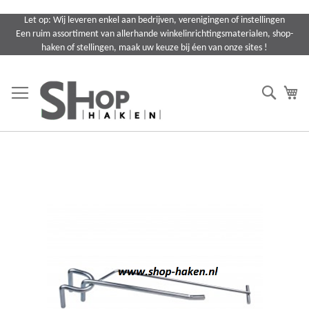
Ga
Let op: Wij leveren enkel aan bedrijven, verenigingen of instellingen
naar
Een ruim assortiment van allerhande winkelinrichtingsmaterialen, shop-
de
haken of stellingen, maak uw keuze bij éen van onze sites !
inhoud
Search
Wi
Ga
naar
het
einde
van
de
afbeeldingen-
gallerij