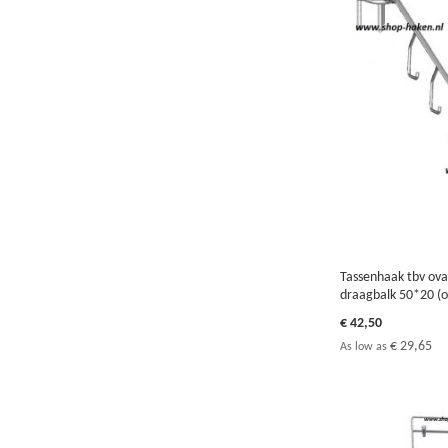
OM
OM
OM
OM
TE
TE
TE
TE
VERGELIJKEN
VERGELIJKEN
VERGELIJKEN
VERGELIJKEN
Tassenhaak tbv ova
draagbalk 50*20 (o
€ 42,50
€ 29,65
As low as
In Winkelwagen
In Winkelwagen
In Winkelwagen
In Winkelwagen
TOEVOEGEN
TOEVOEGEN
TOEVOEGEN
TOEVOEGEN
OM