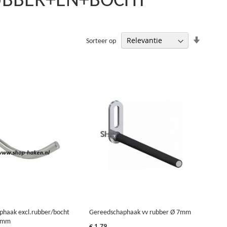
RUBBER+EN+BOCHT’
Van
Sorteer op
laag
naar
hoog
sorteren
phaak excl.rubber/bocht
Gereedschaphaak vv rubber Ø 7mm
0mm
€ 1,79