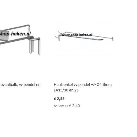
 ovaalbalk, vv pendel en
Haak enkel vv pendel +/- Ø4.8mm
LA15/30 en 25
€ 2,55
€ 2,40
As low as