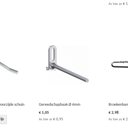
€ 1
As low as
oorzijde schuin
Gereedschaphaak Ø 4mm
Broekenhan
€ 1,05
€ 2,98
€ 0,95
€ 2
ijs
As low as
As low as