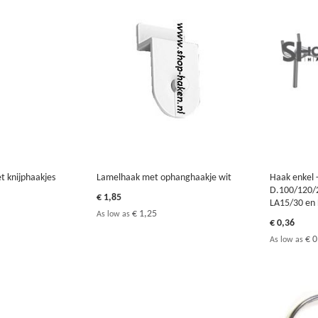
 knijphaakjes
Lamelhaak met ophanghaakje wit
Haak enkel 
D.100/120/
€ 1,85
LA15/30 en
€ 1,25
As low as
€ 0,36
€ 0
As low as