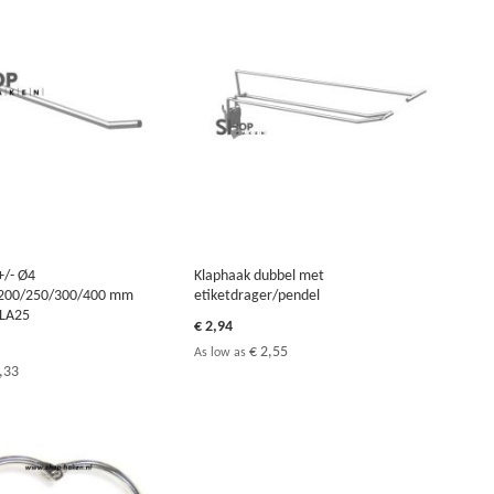
+/- Ø4
Klaphaak dubbel met
200/250/300/400 mm
etiketdrager/pendel
 LA25
€ 2,94
€ 2,55
As low as
,33