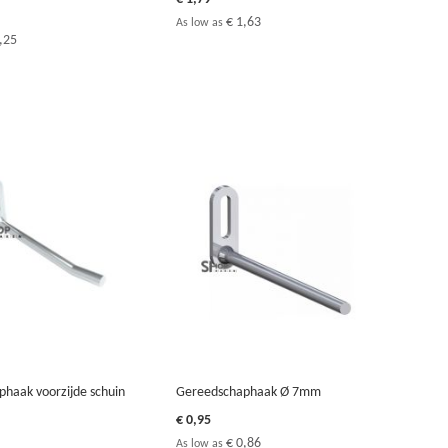
€ 1,63
As low as
,25
haak voorzijde schuin
Gereedschaphaak Ø 7mm
€ 0,95
€ 0,86
As low as