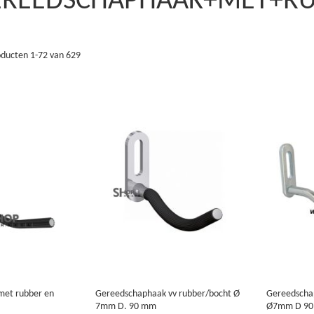
 ‘GEREEDSCHAPHAAK+MET+
oducten
1
-
72
van
629
met rubber en
Gereedschaphaak vv rubber/bocht Ø
Gereedscha
7mm D. 90 mm
Ø7mm D 9