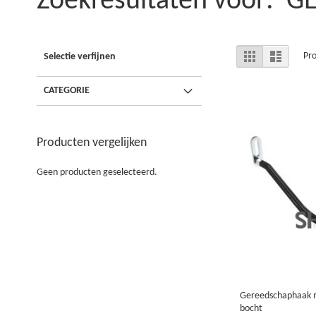
Zoekresultaten voor:
Tonen
Foto-
Lijst
Pr
Selectie verfijnen
tabel
als
CATEGORIE
Producten vergelijken
Geen producten geselecteerd.
Gereedschaphaak 
bocht