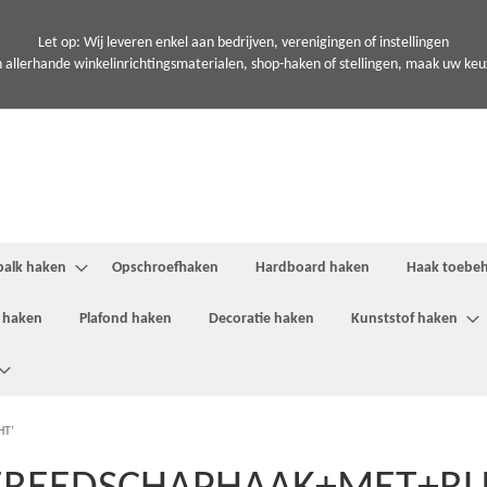
Let op: Wij leveren enkel aan bedrijven, verenigingen of instellingen
 allerhande winkelinrichtingsmaterialen, shop-haken of stellingen, maak uw keuze
balk haken
Opschroefhaken
Hardboard haken
Haak toebe
 haken
Plafond haken
Decoratie haken
Kunststof haken
HT’