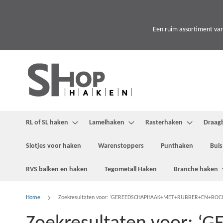
Ga
naar
de
Een ruim assortiment van
inhoud
RL of SL haken
Lamelhaken
Rasterhaken
Draag
Slotjes voor haken
Warenstoppers
Punthaken
Buis
RVS balken en haken
Tegometall Haken
Branche haken
Home
Zoekresultaten voor: ‘GEREEDSCHAPHAAK+MET+RUBBER+EN+BOC