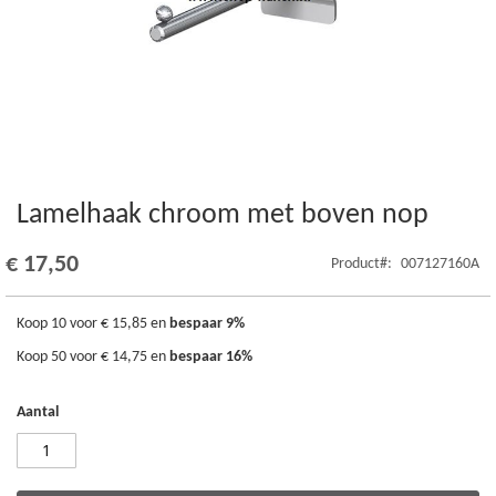
Lamelhaak chroom met boven nop
Ga
naar
het
€ 17,50
Product
007127160A
begin
van
de
Koop 10 voor
€ 15,85
en
bespaar
9
%
afbeeldingen-
Koop 50 voor
€ 14,75
en
bespaar
16
%
gallerij
Aantal