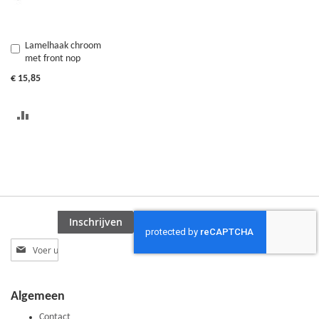
Lamelhaak chroom
In
met front nop
Winkelwagen
€ 15,85
TOEVOEGEN
OM
TE
VERGELIJKEN
Inschrijven
Abonneer
u
op
onze
Algemeen
nieuwsbrief
Contact