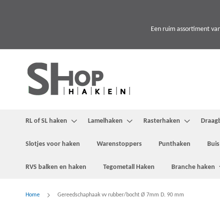
Ga
naar
de
Een ruim assortiment van
inhoud
RL of SL haken
Lamelhaken
Rasterhaken
Draag
Slotjes voor haken
Warenstoppers
Punthaken
Buis
RVS balken en haken
Tegometall Haken
Branche haken
Home
Gereedschaphaak vv rubber/bocht Ø 7mm D. 90 mm
Ga