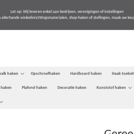
Let op: Wij leveren enkel aan bedrijven, verenigingen of instellingen
 allerhande winkelinrichtingsmaterialen, shop-haken of stellingen, maak uw keuze
balk haken
Opschroefhaken
Hardboard haken
Haak toebe
 haken
Plafond haken
Decoratie haken
Kunststof haken