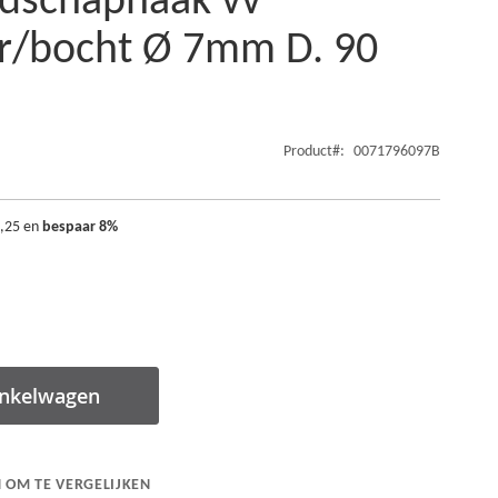
dschaphaak vv
r/bocht Ø 7mm D. 90
Product
0071796097B
2,25
en
bespaar
8
%
inkelwagen
 OM TE VERGELIJKEN