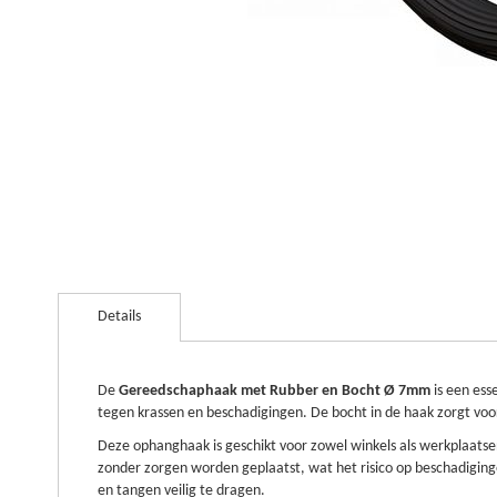
Ga
naar
Details
het
begin
van
de
De
Gereedschaphaak met Rubber en Bocht Ø 7mm
is een ess
afbeeldingen-
tegen krassen en beschadigingen. De bocht in de haak zorgt voor ex
gallerij
Deze ophanghaak is geschikt voor zowel winkels als werkplaatse
zonder zorgen worden geplaatst, wat het risico op beschadigin
en tangen veilig te dragen.