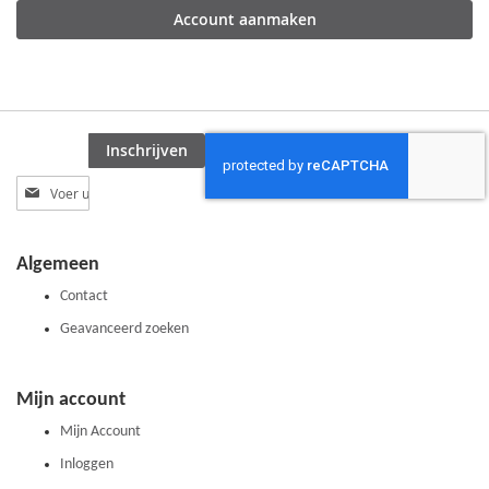
Account aanmaken
Inschrijven
Abonneer
u
op
onze
Algemeen
nieuwsbrief
Contact
Geavanceerd zoeken
Mijn account
Mijn Account
Inloggen