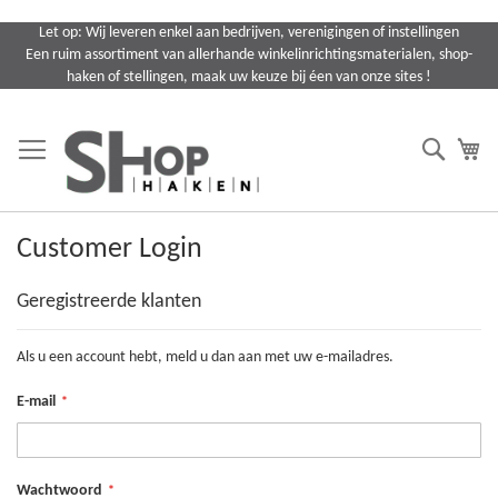
Ga
Let op: Wij leveren enkel aan bedrijven, verenigingen of instellingen
naar
Een ruim assortiment van allerhande winkelinrichtingsmaterialen, shop-
de
haken of stellingen, maak uw keuze bij éen van onze sites !
inhoud
Search
Wi
Customer Login
Geregistreerde klanten
Als u een account hebt, meld u dan aan met uw e-mailadres.
E-mail
Wachtwoord