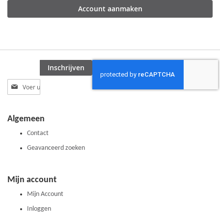
Account aanmaken
Inschrijven
Abonneer
u
op
onze
Algemeen
nieuwsbrief
Contact
Geavanceerd zoeken
Mijn account
Mijn Account
Inloggen