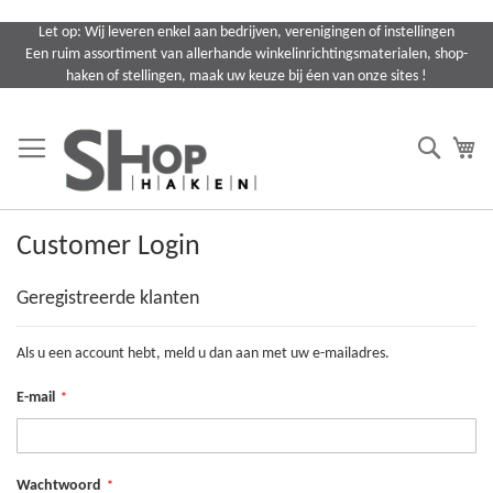
Ga
Let op: Wij leveren enkel aan bedrijven, verenigingen of instellingen
naar
Een ruim assortiment van allerhande winkelinrichtingsmaterialen, shop-
de
haken of stellingen, maak uw keuze bij éen van onze sites !
inhoud
Search
Wi
Customer Login
Geregistreerde klanten
Als u een account hebt, meld u dan aan met uw e-mailadres.
E-mail
Wachtwoord