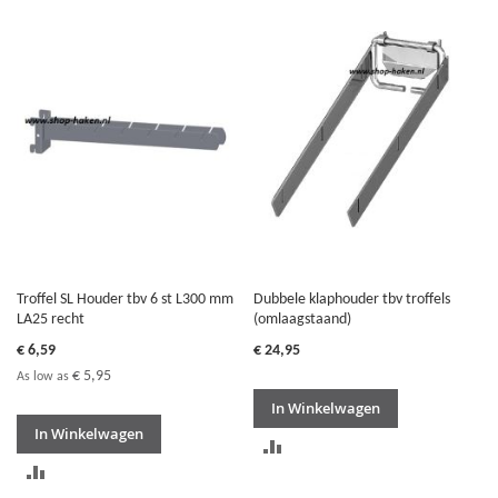
OM
TE
TE
VERGELIJKEN
VERGELIJKEN
Troffel SL Houder tbv 6 st L300 mm
Dubbele klaphouder tbv troffels
LA25 recht
(omlaagstaand)
€ 6,59
€ 24,95
€ 5,95
As low as
In Winkelwagen
In Winkelwagen
TOEVOEGEN
TOEVOEGEN
OM