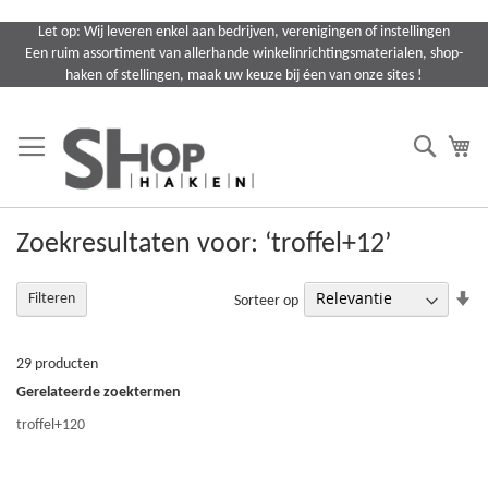
Ga
Let op: Wij leveren enkel aan bedrijven, verenigingen of instellingen
naar
Een ruim assortiment van allerhande winkelinrichtingsmaterialen, shop-
de
haken of stellingen, maak uw keuze bij éen van onze sites !
inhoud
Search
Wi
Zoekresultaten voor: ‘troffel+12’
Va
Filteren
Sorteer op
la
na
ho
29
producten
so
Gerelateerde zoektermen
troffel+120