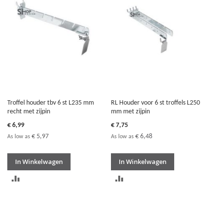
VERGELIJKEN
VERGELIJKEN
Troffel houder tbv 6 st L235 mm
RL Houder voor 6 st troffels L250
recht met zijpin
mm met zijpin
€ 6,99
€ 7,75
€ 5,97
€ 6,48
As low as
As low as
In Winkelwagen
In Winkelwagen
TOEVOEGEN
TOEVOEGEN
OM
OM
TE
TE