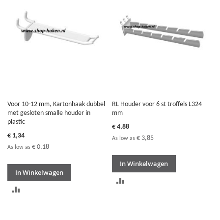
VERGELIJKEN
VERGELIJKEN
Voor 10-12 mm, Kartonhaak dubbel
RL Houder voor 6 st troffels L324
met gesloten smalle houder in
mm
plastic
€ 4,88
€ 1,34
€ 3,85
As low as
€ 0,18
As low as
In Winkelwagen
In Winkelwagen
TOEVOEGEN
TOEVOEGEN
OM
OM
TE