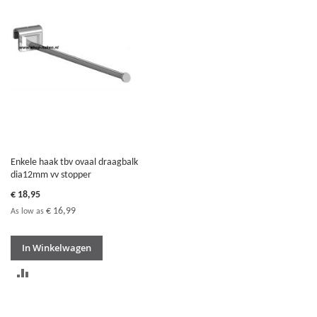
TE
VERGELIJKEN
VERGELIJKEN
Enkele haak tbv ovaal draagbalk
dia12mm vv stopper
€ 18,95
€ 16,99
As low as
In Winkelwagen
TOEVOEGEN
OM