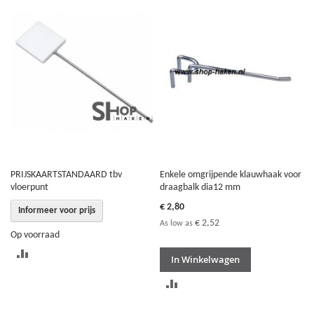
TE
TE
VERGELIJKEN
VERGELIJKEN
PRIJSKAARTSTANDAARD tbv
Enkele omgrijpende klauwhaak voor
vloerpunt
draagbalk dia12 mm
€ 2,80
Informeer voor prijs
€ 2,52
As low as
Op voorraad
TOEVOEGEN
In Winkelwagen
OM
TOEVOEGEN
TE
OM