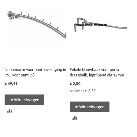
TE
VERGELIJKEN
VERGELIJKEN
Noppenarm voor puntbevestiging in
Enkele klauwhaak voor perfo
RVS voor punt Ø8
draagbalk, ingrijpend dia 12mm
€ 49,99
€ 2,80
€ 2,52
As low as
In Winkelwagen
In Winkelwagen
TOEVOEGEN
TOEVOEGEN
OM
OM
TE