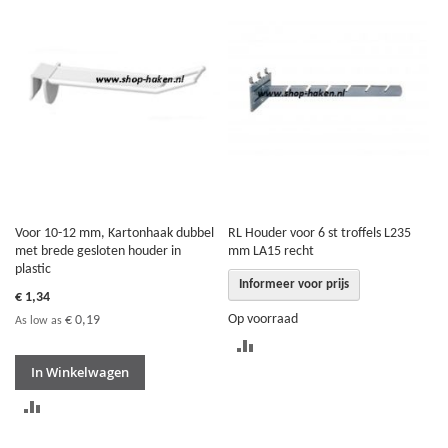
TE
TE
VERGELIJKEN
VERGELIJKEN
Voor 10-12 mm, Kartonhaak dubbel
RL Houder voor 6 st troffels L235
met brede gesloten houder in
mm LA15 recht
plastic
Informeer voor prijs
€ 1,34
Op voorraad
€ 0,19
As low as
TOEVOEGEN
In Winkelwagen
OM
TOEVOEGEN
TE
OM