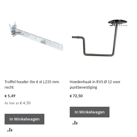
Troffel houder tbv 6 st L235 mm
Hoedenhaak in RVS Ø 12 voor
recht
puntbevestiging
€ 5,49
€ 72,50
€ 4,50
As low as
In Winkelwagen
In Winkelwagen
TOEVOEGEN
TOEVOEGEN
OM