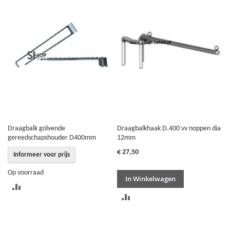
VERGELIJKEN
TE
VERGELIJKEN
Draagbalk golvende
Draagbalkhaak D.400 vv noppen dia
gereedschapshouder D400mm
12mm
€ 27,50
Informeer voor prijs
Op voorraad
In Winkelwagen
TOEVOEGEN
TOEVOEGEN
OM
OM
TE