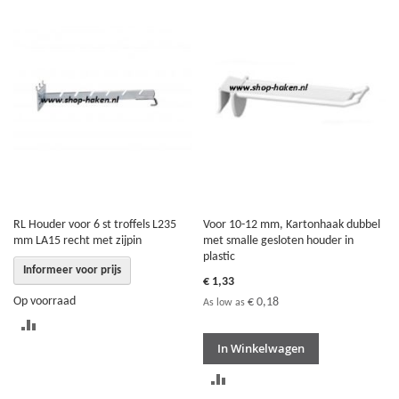
VERGELIJKEN
TE
VERGELIJKEN
RL Houder voor 6 st troffels L235
Voor 10-12 mm, Kartonhaak dubbel
mm LA15 recht met zijpin
met smalle gesloten houder in
plastic
Informeer voor prijs
€ 1,33
Op voorraad
€ 0,18
As low as
TOEVOEGEN
In Winkelwagen
OM
TOEVOEGEN
TE