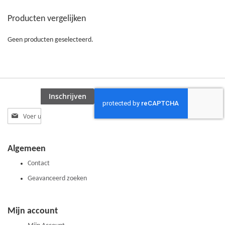
TE
Producten vergelijken
VERGELIJKEN
Geen producten geselecteerd.
Inschrijven
Abonneer
u
op
onze
Algemeen
nieuwsbrief
Contact
Geavanceerd zoeken
Mijn account