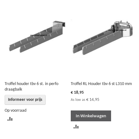
OM
TE
TE
VERGELIJKEN
VERGELIJKEN
Troffel houder tbv 6 st. in perfo
Troffel RL Houder tbv 6 st L310 mm
draagbalk
€ 18,95
€ 14,95
Informeer voor prijs
As low as
Op voorraad
In Winkelwagen
TOEVOEGEN
TOEVOEGEN
OM
OM