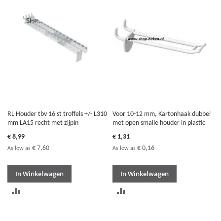
TE
VERGELIJKEN
VERGELIJKEN
RL Houder tbv 16 st troffels +/- L310
Voor 10-12 mm, Kartonhaak dubbel
mm LA15 recht met zijpin
met open smalle houder in plastic
€ 8,99
€ 1,31
€ 7,60
€ 0,16
As low as
As low as
In Winkelwagen
In Winkelwagen
TOEVOEGEN
TOEVOEGEN
OM
OM