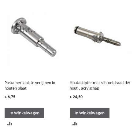
OM
VERGELIJKEN
TE
VERGELIJKEN
Paskamerhaak te verlijmen in
Houtadapter met schroefdraad tbv
houten plaat
hout-, acrylschap
€ 6,75
€ 24,50
In Winkelwagen
In Winkelwagen
TOEVOEGEN
TOEVOEGEN
OM
OM