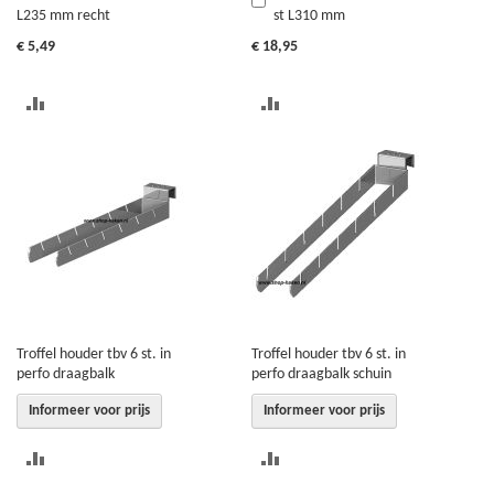
L235 mm recht
st L310 mm
Winkelwagen
€ 5,49
€ 18,95
TOEVOEGEN
TOEVOEGEN
OM
OM
TE
TE
VERGELIJKEN
VERGELIJKEN
Troffel houder tbv 6 st. in
Troffel houder tbv 6 st. in
perfo draagbalk
perfo draagbalk schuin
Informeer voor prijs
Informeer voor prijs
TOEVOEGEN
TOEVOEGEN