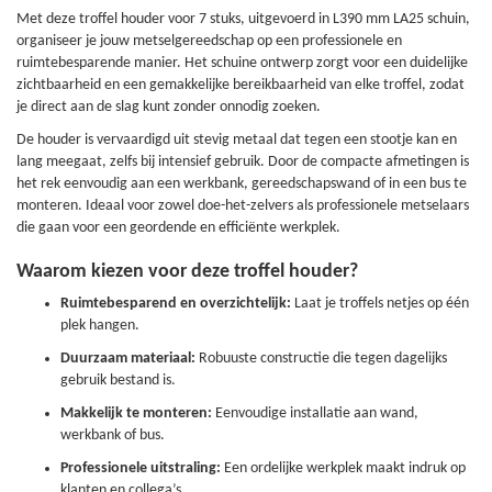
Met deze troffel houder voor 7 stuks, uitgevoerd in L390 mm LA25 schuin,
organiseer je jouw metselgereedschap op een professionele en
ruimtebesparende manier. Het schuine ontwerp zorgt voor een duidelijke
zichtbaarheid en een gemakkelijke bereikbaarheid van elke troffel, zodat
je direct aan de slag kunt zonder onnodig zoeken.
De houder is vervaardigd uit stevig metaal dat tegen een stootje kan en
lang meegaat, zelfs bij intensief gebruik. Door de compacte afmetingen is
het rek eenvoudig aan een werkbank, gereedschapswand of in een bus te
monteren. Ideaal voor zowel doe-het-zelvers als professionele metselaars
die gaan voor een geordende en efficiënte werkplek.
Waarom kiezen voor deze troffel houder?
Ruimtebesparend en overzichtelijk:
Laat je troffels netjes op één
plek hangen.
Duurzaam materiaal:
Robuuste constructie die tegen dagelijks
gebruik bestand is.
Makkelijk te monteren:
Eenvoudige installatie aan wand,
werkbank of bus.
Professionele uitstraling:
Een ordelijke werkplek maakt indruk op
klanten en collega’s.