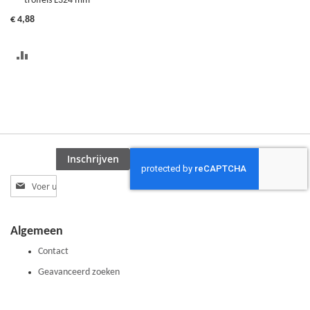
troffels L324 mm
Winkelwagen
€ 4,88
TOEVOEGEN
OM
TE
VERGELIJKEN
Inschrijven
Abonneer
u
op
onze
Algemeen
nieuwsbrief
Contact
Geavanceerd zoeken