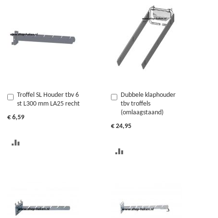
OM
OM
TE
TE
VERGELIJKEN
VERGELIJKEN
Troffel SL Houder tbv 6
Dubbele klaphouder
In
In
st L300 mm LA25 recht
tbv troffels
Winkelwagen
Winkelwagen
(omlaagstaand)
€ 6,59
€ 24,95
TOEVOEGEN
TOEVOEGEN
OM
OM
TE
TE
VERGELIJKEN
VERGELIJKEN