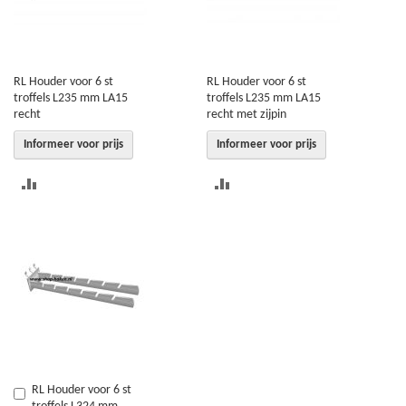
RL Houder voor 6 st
RL Houder voor 6 st
troffels L235 mm LA15
troffels L235 mm LA15
recht
recht met zijpin
Informeer voor prijs
Informeer voor prijs
TOEVOEGEN
TOEVOEGEN
OM
OM
TE
TE
VERGELIJKEN
VERGELIJKEN
RL Houder voor 6 st
In