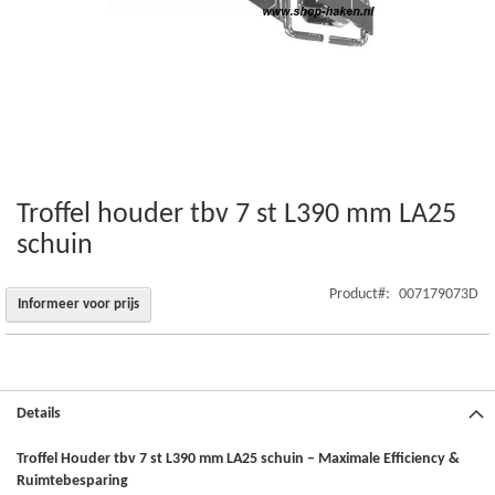
Troffel houder tbv 7 st L390 mm LA25
Ga
naar
schuin
het
begin
Product
007179073D
van
Informeer voor prijs
de
afbeeldingen-
gallerij
Details
Troffel Houder tbv 7 st L390 mm LA25 schuin – Maximale Efficiency &
Ruimtebesparing