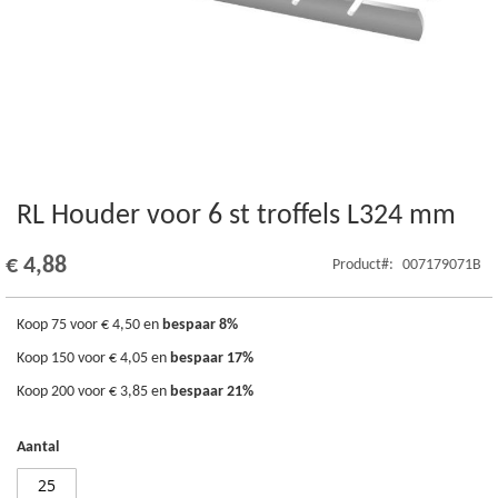
RL Houder voor 6 st troffels L324 mm
Ga
naar
het
€ 4,88
Product
007179071B
begin
van
de
Koop 75 voor
€ 4,50
en
bespaar
8
%
afbeeldingen-
Koop 150 voor
€ 4,05
en
bespaar
17
%
gallerij
Koop 200 voor
€ 3,85
en
bespaar
21
%
Aantal