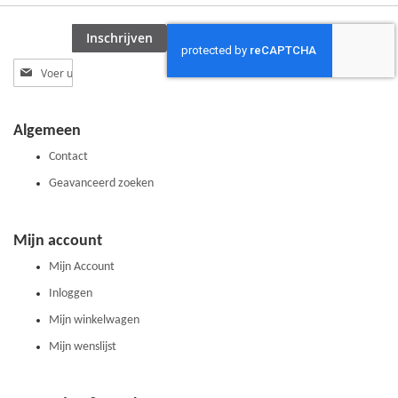
Inschrijven
Abonneer
u
op
onze
Algemeen
nieuwsbrief
Contact
Geavanceerd zoeken
Mijn account
Mijn Account
Inloggen
Mijn winkelwagen
Mijn wenslijst