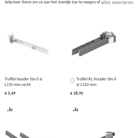
alles selecteren
Selecteer items om ze aan het mandje toe te voegen of
Troffel houder tbv 6 st
Troffel RL Houder tbv 6
In
L235 mm recht
st L310 mm
Winkelwagen
€ 5,49
€ 18,95
TOEVOEGEN
TOEVOEGEN
OM
OM
TE
TE