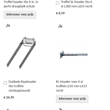
Troffel houder tbv 6 st. in
Troffel SL Houder tbv 6
In
perfo draagbalk schuin
st L300 mm LA25 recht
Winkelwagen
€ 6,59
Informeer voor prijs
TOEVOEGEN
TOEVOEGEN
OM
OM
TE
TE
VERGELIJKEN
VERGELIJKEN
Dubbele klaphouder
RL Houder voor 6 st
In
tbv troffels
troffels L235 mm LA15
Winkelwagen
(omlaagstaand)
recht
€ 24,95
Informeer voor prijs
TOEVOEGEN