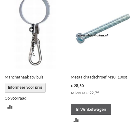
TE
TE
VERGELIJKEN
VERGELIJKEN
Manchethaak tbv buis
Metaaldraadschroef M10, 100st
€ 28,50
Informeer voor prijs
€ 22,75
As low as
Op voorraad
TOEVOEGEN
In Winkelwagen
OM
TOEVOEGEN
TE
OM