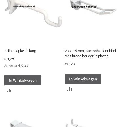
Brilhaak plastic lang
Voor 16 mm, Kartonhaak dubbel
met brede houder in plastic
€ 1,35
€ 0,23
€ 0,23
As low as
In Winkelwagen
In Winkelwagen
TOEVOEGEN
TOEVOEGEN
OM
OM
TE
TE
VERGELIJKEN
VERGELIJKEN