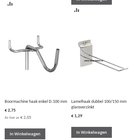
TOEVOEGEN
TOEVOEGEN
OM
OM
TE
TE
VERGELIJKEN
VERGELIJKEN
Boormachine haak enkel D.100 mm
Lamelhaak dubbel 100/150 mm
glansverzinkt
€ 2,75
€ 1,29
€ 2,05
As low as
In Winkelwagen
In Winkelwagen