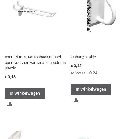
Voor 16 mm, Kartonhaak dubbel
Ophanghaakje
open voorzien van smalle houder in
€ 0,45
plastic
€ 0,24
As low as
€ 0,16
In Winkelwagen
In Winkelwagen
TOEVOEGEN
TOEVOEGEN
OM
OM
TE
TE
VERGELIJKEN
VERGELIJKEN