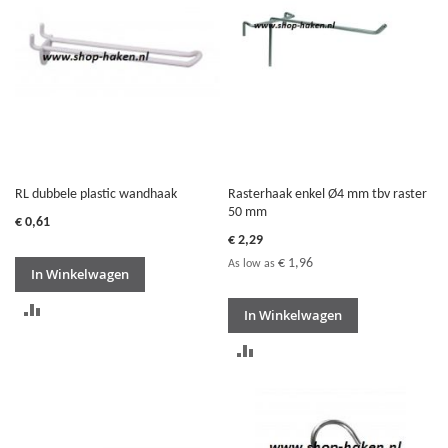
VERGELIJKEN
RL dubbele plastic wandhaak
Rasterhaak enkel Ø4 mm tbv raster
50 mm
€ 0,61
€ 2,29
€ 1,96
As low as
In Winkelwagen
TOEVOEGEN
In Winkelwagen
OM
TOEVOEGEN
TE
OM
VERGELIJKEN
TE