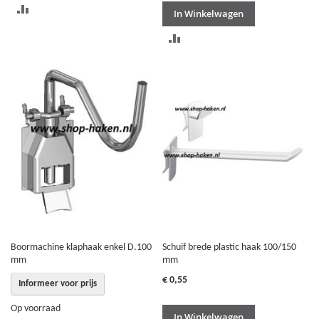
TOEVOEGEN
In Winkelwagen
OM
TOEVOEGEN
TE
OM
VERGELIJKEN
TE
VERGELIJKEN
Boormachine klaphaak enkel D.100
Schuif brede plastic haak 100/150
mm
mm
€ 0,55
Informeer voor prijs
Op voorraad
In Winkelwagen