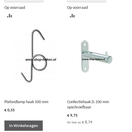
Op voorraad
Op voorraad
TOEVOEGEN
TOEVOEGEN
OM
OM
TE
TE
VERGELIJKEN
VERGELIJKEN
Plafondlamp haak 100 mm
Confectiehaak D.100 mm
opschroefbaar
€ 0,55
€ 9,75
€ 8,79
As low as
In Winkelwagen