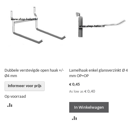
VERGELIJKEN
TE
VERGELIJKEN
Dubbele verstevigde open haak +/-
Lamelhaak enkel glansverzinkt Ø 4
Ø4 mm
mm OP=OP
€ 0,45
Informeer voor prijs
€ 0,40
As low as
Op voorraad
TOEVOEGEN
In Winkelwagen
OM
TOEVOEGEN
TE
OM