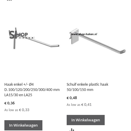
OM
OM
TE
TE
VERGELIJKEN
VERGELIJKEN
Haak enkel +/- Ø4
Schuif enkele plastic haak
D.100/120/200/250/300/400 mm
50/100/150 mm
LA15/30 en LA25
€ 0,48
€ 0,36
€ 0,41
As low as
€ 0,33
As low as
In Winkelwagen
In Winkelwagen
TOEVOEGEN