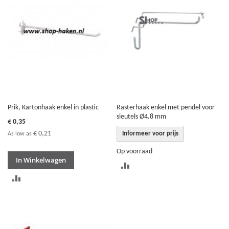
VERGELIJKEN
Prik, Kartonhaak enkel in plastic
Rasterhaak enkel met pendel voor
sleutels Ø4.8 mm
€ 0,35
€ 0,21
Informeer voor prijs
As low as
Op voorraad
In Winkelwagen
TOEVOEGEN
TOEVOEGEN
OM
OM
TE
TE
VERGELIJKEN