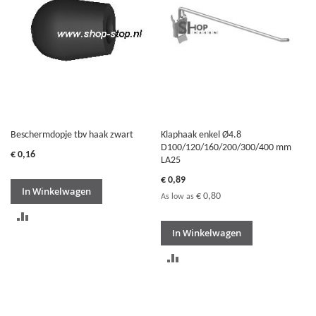
VERGELIJKEN
Beschermdopje tbv haak zwart
Klaphaak enkel Ø4.8
D100/120/160/200/300/400 mm
€ 0,16
LA25
€ 0,89
In Winkelwagen
€ 0,80
As low as
TOEVOEGEN
In Winkelwagen
OM
TOEVOEGEN
TE
OM
VERGELIJKEN
TE