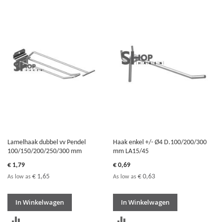
OM
OM
TE
TE
VERGELIJKEN
VERGELIJKEN
Lamelhaak dubbel vv Pendel
Haak enkel +/- Ø4 D.100/200/300
100/150/200/250/300 mm
mm LA15/45
€ 1,79
€ 0,69
€ 1,65
€ 0,63
As low as
As low as
In Winkelwagen
In Winkelwagen
TOEVOEGEN
TOEVOEGEN