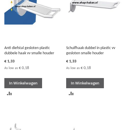
Anti diefstal gesloten plastic
Schuifhaak dubbel in plastic vv
dubbele haak vv smalle houder
gesloten smalle houder
€ 1,33
€ 1,33
€ 0,18
€ 0,18
As low as
As low as
In Winkelwagen
In Winkelwagen
TOEVOEGEN
TOEVOEGEN
OM
OM
TE
TE
VERGELIJKEN
VERGELIJKEN