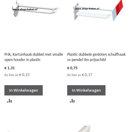
Prik, Kartonhaak dubbel met smalle
Plastic dubbele gesloten schuifhaak
open houder in plastic
vv pendel tbv prijsschild
€ 1,31
€ 0,75
€ 0,15
€ 0,17
As low as
As low as
In Winkelwagen
In Winkelwagen
TOEVOEGEN
TOEVOEGEN
OM
OM
TE
TE
VERGELIJKEN
VERGELIJKEN