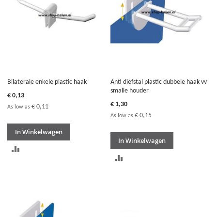
Bilaterale enkele plastic haak
Anti diefstal plastic dubbele haak vv
smalle houder
€ 0,13
€ 1,30
€ 0,11
As low as
€ 0,15
As low as
In Winkelwagen
In Winkelwagen
TOEVOEGEN
TOEVOEGEN
OM
OM
TE
TE
VERGELIJKEN
VERGELIJKEN