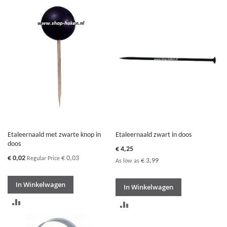
OM
OM
TE
TE
VERGELIJKEN
VERGELIJKEN
Etaleernaald met zwarte knop in
Etaleernaald zwart in doos
doos
€ 4,25
Special
€ 0,02
€ 0,03
Regular Price
€ 3,99
As low as
Price
In Winkelwagen
In Winkelwagen
TOEVOEGEN
TOEVOEGEN
OM
OM