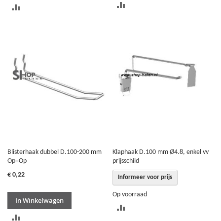
TOEVOEGEN
TOEVOEGEN
OM
OM
TE
TE
VERGELIJKEN
VERGELIJKEN
Blisterhaak dubbel D.100-200 mm
Klaphaak D.100 mm Ø4.8, enkel vv
Op=Op
prijsschild
€ 0,22
Informeer voor prijs
Op voorraad
In Winkelwagen
TOEVOEGEN
TOEVOEGEN