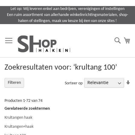
Ga
Let op: Wij leveren enkel aan bedrijven, verenigingen of instellingen
naar
Een ruim assortiment van allerhande winkelinrichtingsmaterialen, shop-
de
haken of stellingen, maak uw keuze bij éen van onze sites !
inhoud
Search
Wi
Zoekresultaten voor: ‘krultang 100’
Va
Filteren
Sorteer op
la
na
ho
Producten
1
-
72
van
74
so
Gerelateerde zoektermen
Krultangen haak
Krultangen+haak