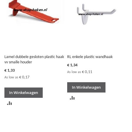
VERGELIJKEN
Lamel dubbele gesloten plastic haak
RL enkele plastic wandhaak
vv smalle houder
€ 1,34
€ 1,33
€ 0,11
As low as
€ 0,17
As low as
In Winkelwagen
In Winkelwagen
TOEVOEGEN
TOEVOEGEN
OM
OM
TE
TE
VERGELIJKEN