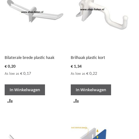
Bilaterale brede plastic haak
Brilhaak plastic kort
€ 0,20
€ 1,34
€ 0,17
€ 0,22
As low as
As low as
In Winkelwagen
In Winkelwagen
TOEVOEGEN
TOEVOEGEN
OM
OM
TE
TE
VERGELIJKEN
VERGELIJKEN