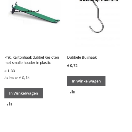
VERGELIJKEN
Prik, Kartonhaak dubbel gesloten
Dubbele Buishaak
met smalle houder in plastic
€ 0,72
€ 1,33
€ 0,18
As low as
In Winkelwagen
TOEVOEGEN
In Winkelwagen
OM
TOEVOEGEN
TE
OM
VERGELIJKEN
TE