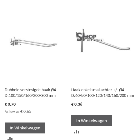
OM
OM
TE
TE
VERGELIJKEN
VERGELIJKEN
Dubbele verstevigde haak Ø4
Haak enkel smal achter +/- Ø4
D.100/150/160/200/300 mm
D.60/80/100/120/140/160/200 mm
€ 0,70
€ 0,36
€ 0,65
As low as
In Winkelwagen
In Winkelwagen
TOEVOEGEN
TOEVOEGEN