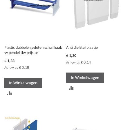
Plastic dubbele gesloten schuifhaak
Anti diefstal plaatje
vv pendel tbv prijstas
€ 1,30
€ 1,33
€ 0,14
As low as
€ 0,18
As low as
In Winkelwagen
In Winkelwagen
TOEVOEGEN
TOEVOEGEN
OM
OM
TE
TE
VERGELIJKEN
VERGELIJKEN