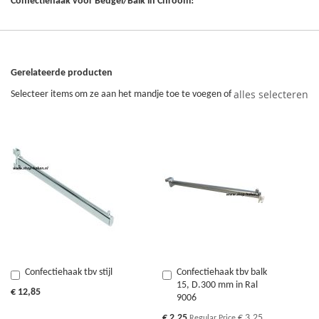
Confectiehaak voor Beugel/Balk in Chroom!
Gerelateerde producten
alles selecteren
Selecteer items om ze aan het mandje toe te voegen of
Confectiehaak tbv stijl
Confectiehaak tbv balk
In
In
15, D.300 mm in Ral
Winkelwagen
Winkelwagen
€ 12,85
9006
Special
€ 2,25
€ 3,25
Regular Price