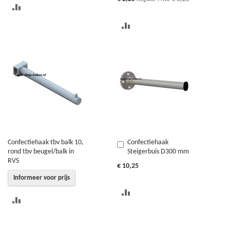
Price
TOEVOEGEN
OM
TOEVOEGEN
TE
OM
VERGELIJKEN
TE
VERGELIJKEN
Confectiehaak tbv balk 10,
Confectiehaak
In
rond tbv beugel/balk in
Steigerbuis D300 mm
Winkelwagen
RVS
€ 10,25
Informeer voor prijs
TOEVOEGEN
TOEVOEGEN
OM
OM
TE