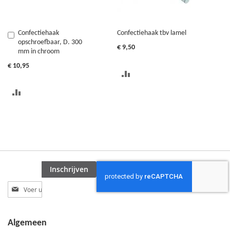
Confectiehaak
Confectiehaak tbv lamel
In
opschroefbaar, D. 300
Winkelwagen
€ 9,50
mm in chroom
€ 10,95
TOEVOEGEN
OM
TOEVOEGEN
TE
OM
VERGELIJKEN
TE
VERGELIJKEN
Inschrijven
Abonneer
u
op
onze
Algemeen
nieuwsbrief