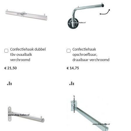
TE
VERGELIJKEN
VERGELIJKEN
Confectiehaak dubbel
Confectiehaak
In
In
tbv ovaalbalk
opschroefbaar,
Winkelwagen
Winkelwagen
verchroomd
draaibaar verchroomd
€ 21,50
€ 14,75
TOEVOEGEN
TOEVOEGEN
OM
OM
TE
TE
VERGELIJKEN
VERGELIJKEN