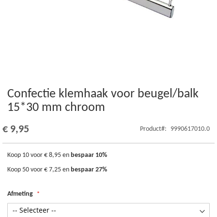
Confectie klemhaak voor beugel/balk
Ga
naar
15*30 mm chroom
het
begin
€ 9,95
Product
9990617010.0
van
de
afbeeldingen-
Koop 10 voor
€ 8,95
en
bespaar
10
%
gallerij
Koop 50 voor
€ 7,25
en
bespaar
27
%
Afmeting