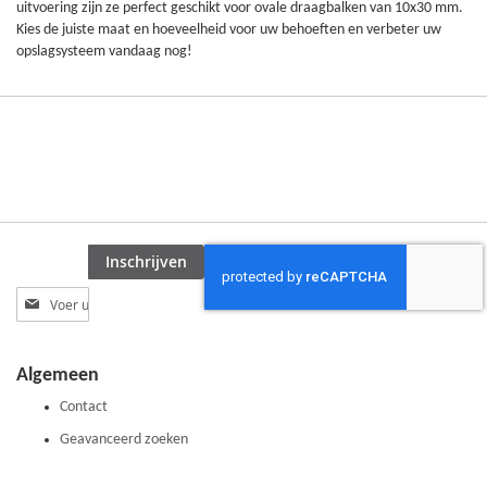
uitvoering zijn ze perfect geschikt voor ovale draagbalken van 10x30 mm.
Kies de juiste maat en hoeveelheid voor uw behoeften en verbeter uw
opslagsysteem vandaag nog!
Inschrijven
Abonneer
u
op
onze
Algemeen
nieuwsbrief
Contact
Geavanceerd zoeken