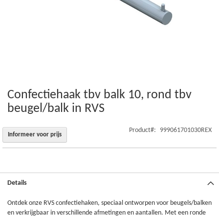
Confectiehaak tbv balk 10, rond tbv
Ga
naar
beugel/balk in RVS
het
begin
Product
999061701030REX
van
Informeer voor prijs
de
afbeeldingen-
gallerij
Details
Ontdek onze RVS confectiehaken, speciaal ontworpen voor beugels/balken
en verkrijgbaar in verschillende afmetingen en aantallen. Met een ronde