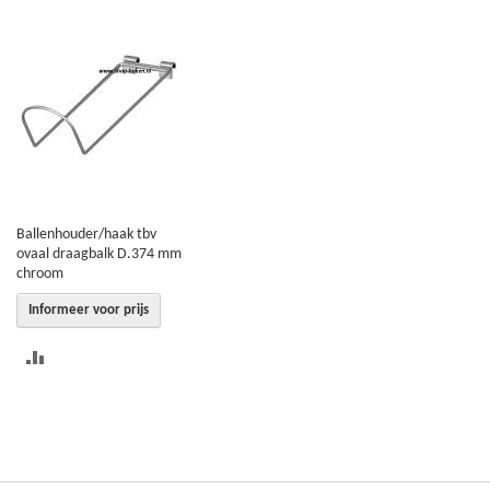
OM
OM
TE
TE
VERGELIJKEN
VERGELIJKEN
Ballenhouder/haak tbv
ovaal draagbalk D.374 mm
chroom
Informeer voor prijs
TOEVOEGEN
OM
TE
VERGELIJKEN