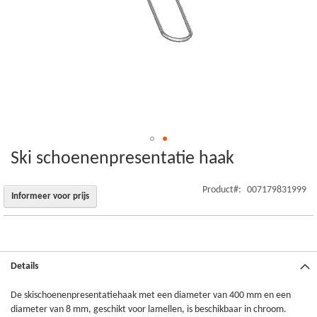
Ski schoenenpresentatie haak
Ga
naar
het
Product
007179831999
Informeer voor prijs
begin
van
de
afbeeldingen-
gallerij
Details
De skischoenenpresentatiehaak met een diameter van 400 mm en een
diameter van 8 mm, geschikt voor lamellen, is beschikbaar in chroom.