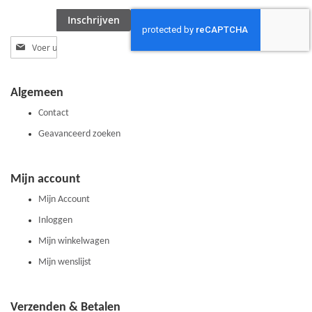
Inschrijven
Abonneer
u
op
onze
Algemeen
nieuwsbrief
Contact
Geavanceerd zoeken
Mijn account
Mijn Account
Inloggen
Mijn winkelwagen
Mijn wenslijst
Verzenden & Betalen