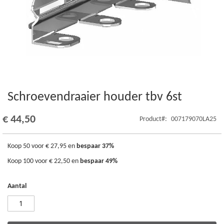
Schroevendraaier houder tbv 6st
Ga
naar
het
€ 44,50
Product
007179070LA25
begin
van
de
Koop 50 voor
€ 27,95
en
bespaar
37
%
afbeeldingen-
Koop 100 voor
€ 22,50
en
bespaar
49
%
gallerij
Aantal