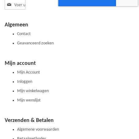
Abonneer
u
op
onze
Algemeen
nieuwsbrief
Contact
Geavanceerd zoeken
Mijn account
Mijn Account
Inloggen
Mijn winkelwagen
Mijn wenslijst
Verzenden & Betalen
Algemene voorwaarden
Betaalmethodes