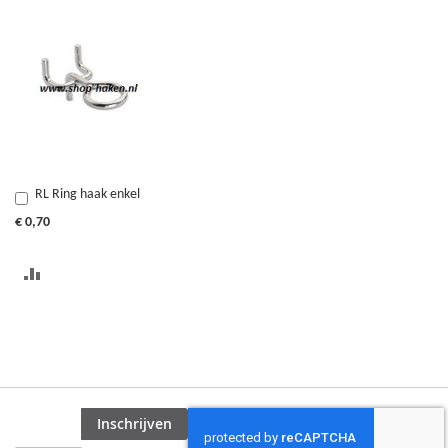
RL Ring haak enkel
In
Winkelwagen
€ 0,70
TOEVOEGEN
OM
TE
VERGELIJKEN
Inschrijven