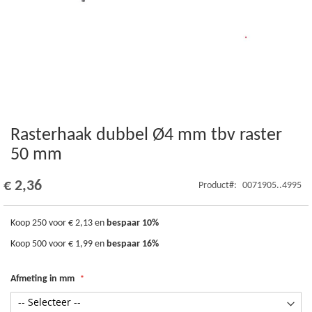
Rasterhaak dubbel Ø4 mm tbv raster
Ga
naar
50 mm
het
begin
€ 2,36
Product
0071905..4995
van
de
afbeeldingen-
Koop 250 voor
€ 2,13
en
bespaar
10
%
gallerij
Koop 500 voor
€ 1,99
en
bespaar
16
%
Afmeting in mm