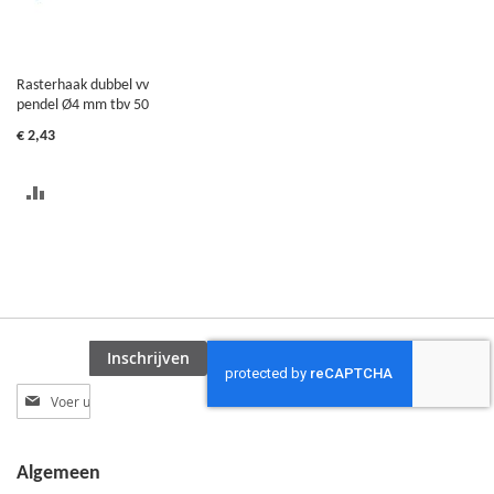
Rasterhaak dubbel vv
pendel Ø4 mm tbv 50
€ 2,43
TOEVOEGEN
OM
TE
VERGELIJKEN
Inschrijven
Abonneer
u
op
onze
Algemeen
nieuwsbrief