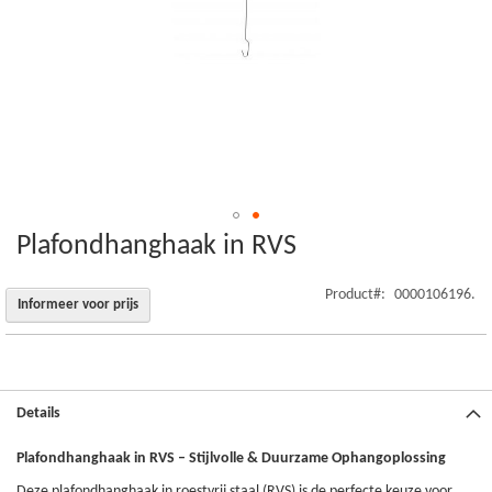
Plafondhanghaak in RVS
Ga
naar
het
Product
0000106196.
Informeer voor prijs
begin
van
de
afbeeldingen-
gallerij
Details
Plafondhanghaak in RVS – Stijlvolle & Duurzame Ophangoplossing
Deze plafondhanghaak in roestvrij staal (RVS) is de perfecte keuze voor