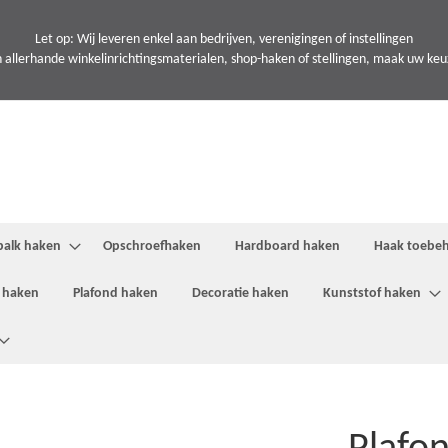
Let op: Wij leveren enkel aan bedrijven, verenigingen of instellingen
 allerhande winkelinrichtingsmaterialen, shop-haken of stellingen, maak uw keuze
balk haken
Opschroefhaken
Hardboard haken
Haak toebe
 haken
Plafond haken
Decoratie haken
Kunststof haken