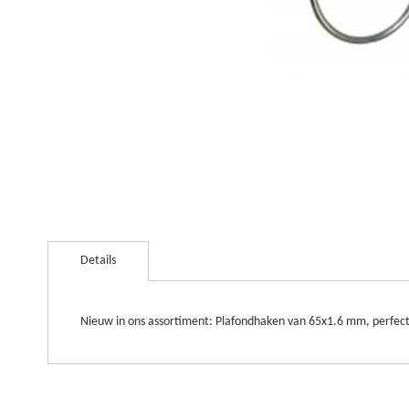
Ga
naar
Details
het
begin
van
de
Nieuw in ons assortiment: Plafondhaken van 65x1.6 mm, perfect
afbeeldingen-
gallerij