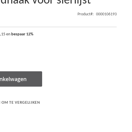
dhaak voor sierlijst
Product
0000106193
0,15
en
bespaar
12
%
inkelwagen
 OM TE VERGELIJKEN