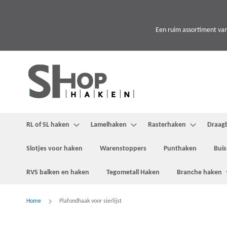
Ga
naar
de
Een ruim assortiment van
inhoud
RL of SL haken
Lamelhaken
Rasterhaken
Draag
Slotjes voor haken
Warenstoppers
Punthaken
Buis
RVS balken en haken
Tegometall Haken
Branche haken
Home
Plafondhaak voor sierlijst
Ga