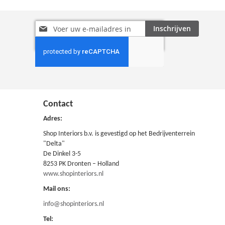
Abonneer
Inschrijven
u
op
onze
nieuwsbrief
Contact
Adres:
Shop Interiors b.v. is gevestigd op het Bedrijventerrein
"Delta"
De Dinkel 3-5
8253 PK Dronten – Holland
www.shopinteriors.nl
Mail ons:
info@shopinteriors.nl
Tel: