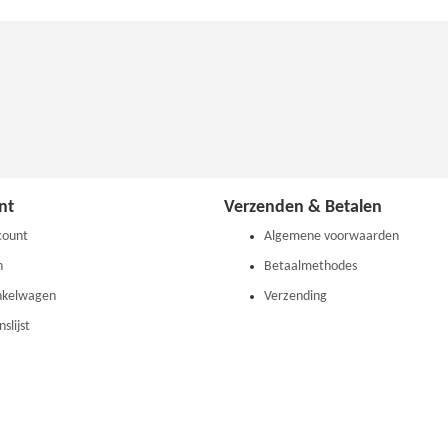
nt
Verzenden & Betalen
count
Algemene voorwaarden
n
Betaalmethodes
nkelwagen
Verzending
slijst