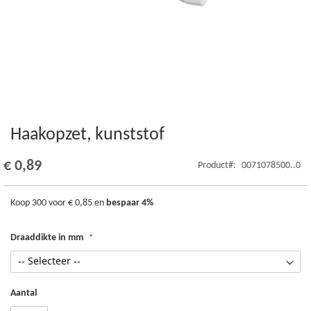
Haakopzet, kunststof
Ga
naar
het
€ 0,89
Product
0071078500..0
begin
van
de
Koop 300 voor
€ 0,85
en
bespaar
4
%
afbeeldingen-
gallerij
Draaddikte in mm
Aantal