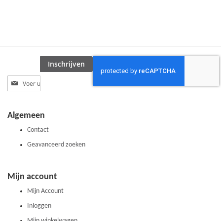
Inschrijven
Abonneer
u
op
onze
Algemeen
nieuwsbrief
Contact
Geavanceerd zoeken
Mijn account
Mijn Account
Inloggen
Mijn winkelwagen