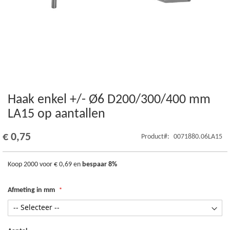
Haak enkel +/- Ø6 D200/300/400 mm
Ga
naar
LA15 op aantallen
het
begin
€ 0,75
Product
0071880.06LA15
van
de
afbeeldingen-
Koop 2000 voor
€ 0,69
en
bespaar
8
%
gallerij
Afmeting in mm