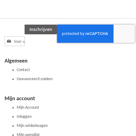
TE
VERGELIJKEN
Inschrijven
Abonneer
u
op
onze
Algemeen
nieuwsbrief
Contact
Geavanceerd zoeken
Mijn account
Mijn Account
Inloggen
Mijn winkelwagen
Mijn wenslijst