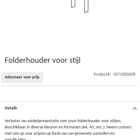
Folderhouder voor stijl
Ga
naar
het
Product
0072000008
Informeer voor prijs
begin
van
de
afbeeldingen-
gallerij
Details
Verbeter uw winkelpresentatie met onze folderhouder voor stijlen.
Beschikbaar in diverse kleuren en formaten (A4, A5, etc.). Neem contact
met ons op voor prijzen op basis van uw gewenste aantallen en
specificaties.