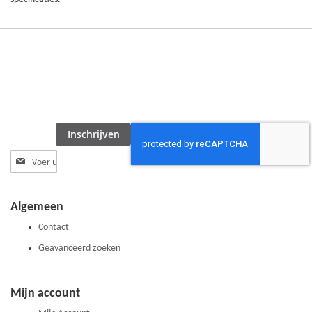
Inschrijven
Abonneer
u
op
onze
Algemeen
nieuwsbrief
Contact
Geavanceerd zoeken
Mijn account