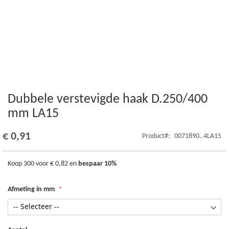
Dubbele verstevigde haak D.250/400
Ga
naar
mm LA15
het
begin
€ 0,91
Product
0071890..4LA15
van
de
afbeeldingen-
Koop 300 voor
€ 0,82
en
bespaar
10
%
gallerij
Afmeting in mm