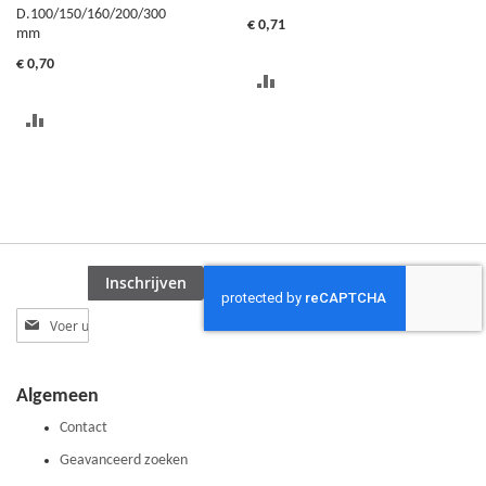
D.100/150/160/200/300
€ 0,71
mm
€ 0,70
TOEVOEGEN
OM
TOEVOEGEN
TE
OM
VERGELIJKEN
TE
VERGELIJKEN
Inschrijven
Abonneer
u
op
onze
Algemeen
nieuwsbrief
Contact
Geavanceerd zoeken