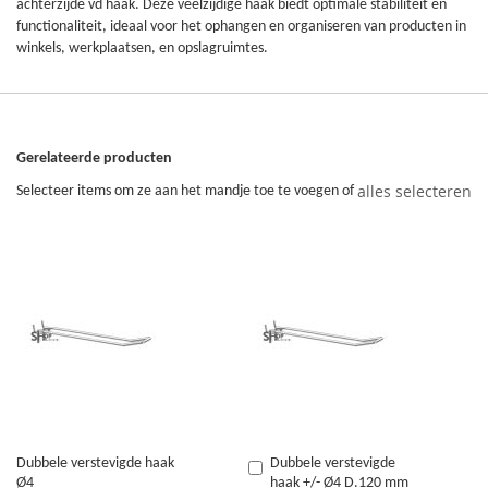
achterzijde vd haak. Deze veelzijdige haak biedt optimale stabiliteit en
functionaliteit, ideaal voor het ophangen en organiseren van producten in
winkels, werkplaatsen, en opslagruimtes.
Gerelateerde producten
alles selecteren
Selecteer items om ze aan het mandje toe te voegen of
Dubbele verstevigde haak
Dubbele verstevigde
In
Ø4
haak +/- Ø4 D.120 mm
Winkelwagen