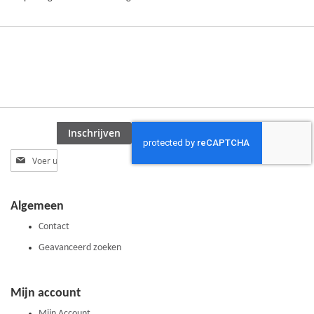
Inschrijven
Abonneer
u
op
onze
Algemeen
nieuwsbrief
Contact
Geavanceerd zoeken
Mijn account
Mijn Account