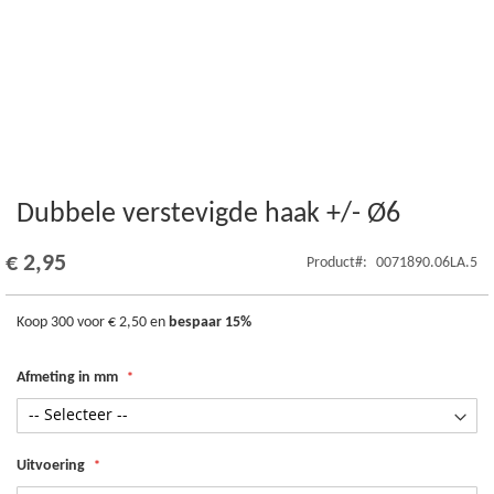
Dubbele verstevigde haak +/- Ø6
Ga
naar
het
€ 2,95
Product
0071890.06LA.5
begin
van
de
Koop 300 voor
€ 2,50
en
bespaar
15
%
afbeeldingen-
gallerij
Afmeting in mm
Uitvoering