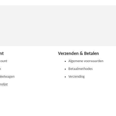
nt
Verzenden & Betalen
count
Algemene voorwaarden
n
Betaalmethodes
nkelwagen
Verzending
slijst