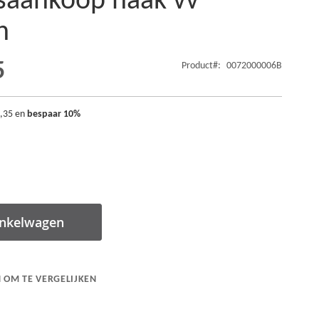
saankoop haak vv
n
5
Product
0072000006B
,35
en
bespaar
10
%
inkelwagen
 OM TE VERGELIJKEN