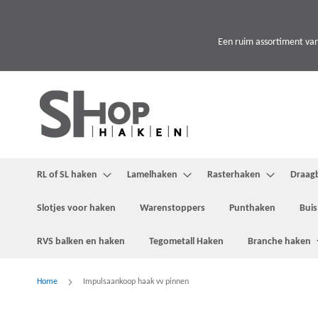
Ga
naar
de
Een ruim assortiment van
inhoud
RL of SL haken
Lamelhaken
Rasterhaken
Draag
Slotjes voor haken
Warenstoppers
Punthaken
Buis
RVS balken en haken
Tegometall Haken
Branche haken
Home
Impulsaankoop haak vv pinnen
Ga