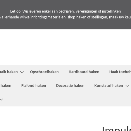
Let op: Wij leveren enkel aan bedrijven, verenigingen of instellingen
 allerhande winkelinrichtingsmaterialen, shop-haken of stellingen, maak uw keuze
balk haken
Opschroefhaken
Hardboard haken
Haak toebe
 haken
Plafond haken
Decoratie haken
Kunststof haken