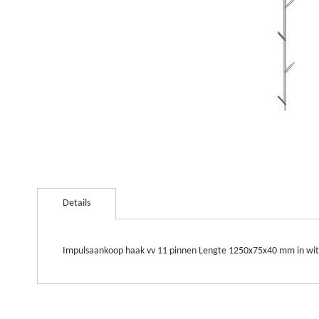
Ga
naar
Details
het
begin
van
de
Impulsaankoop haak vv 11 pinnen Lengte 1250x75x40 mm in wit
afbeeldingen-
gallerij