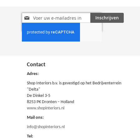
Abonneer
Inschrijven
u
op
onze
nieuwsbrief
Contact
Adres:
Shop Interiors b.v. is gevestigd op het Bedrijventerrein
"Delta"
De Dinkel 3-5
8253 PK Dronten – Holland
www.shopinteriors.nl
Mail ons:
info@shopinteriors.nl
Tel: