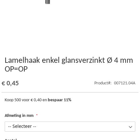
Lamelhaak enkel glansverzinkt Ø 4 mm
Ga
naar
OP=OP
het
begin
€ 0,45
Product
007121.04A
van
de
afbeeldingen-
Koop 500 voor
€ 0,40
en
bespaar
11
%
gallerij
Afmeting in mm