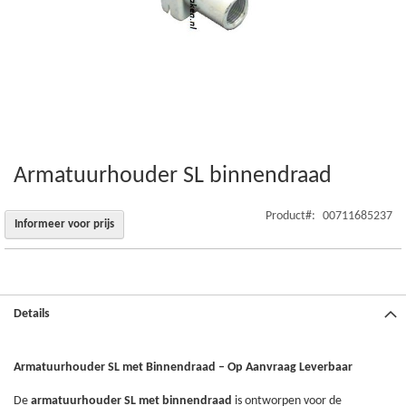
Armatuurhouder SL binnendraad
Ga
naar
het
Product
00711685237
Informeer voor prijs
begin
van
de
afbeeldingen-
gallerij
Details
Armatuurhouder SL met Binnendraad – Op Aanvraag Leverbaar
De
armatuurhouder SL met binnendraad
is ontworpen voor de