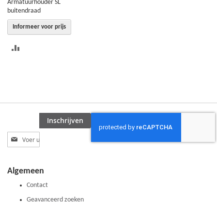
Armatuurhouder SL
buitendraad
Informeer voor prijs
TOEVOEGEN
OM
TE
VERGELIJKEN
Inschrijven
Abonneer
u
op
onze
Algemeen
nieuwsbrief
Contact
Geavanceerd zoeken