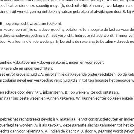
specificaties dienen zo spoedig mogelijk, doch uiterlijk binnen vijf werkdagen na on
binnen vijf werkdagen na ontdekking v.deze gebreken of afwijkingen door B. bij A. 
B. nog enig recht v.reclame toekomt.
haar keuze, een billijke schadevergoeding betalen v. ten hoogste de factuurwaar
erdere schadevergoeding is A. niet verplicht. Indirecte schade wordt nimmer ve
 door A. alleen indien de wederpartij bereid is de rekening te betalen v.d.ree
legenheid v.d.uitvoering v.d.overeenkomst, indien en voor zover:
eidinggevende en ondergeschikten;
. opzet en/of grove schuld v.A. en/of zijn leidinggevende ondergeschikten, op de g
een zodanig geval een vergoeding verschuldigd zijn tot ten hoogste het beoogde w
en schade door derving v. inkomsten v. B., op welke wijze ook ontstaan.
rden naar ons beste weten en kunnen gegeven. Wij kunnen echter op geen enkele 
 gebrek het rechtstreeks gevolg is v. materiaal- en/of constructiefouten en indi
ur overlegd te worden. A. is als gevolg v. deze garantie slechts gehouden tot het
slechts dan voor rekening v. A. Indien de klacht v. B. door A. gegrond wordt gevo