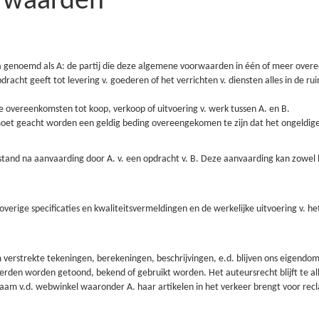
rwaarden
na genoemd als A: de partij die deze algemene voorwaarden in één of meer over
acht geeft tot levering v. goederen of het verrichten v. diensten alles in de ru
e overeenkomsten tot koop, verkoop of uitvoering v. werk tussen A. en B.
moet geacht worden een geldig beding overeengekomen te zijn dat het ongeldige
 na aanvaarding door A. v. een opdracht v. B. Deze aanvaarding kan zowel blijken
e overige specificaties en kwaliteitsvermeldingen en de werkelijke uitvoering v. 
erstrekte tekeningen, berekeningen, beschrijvingen, e.d. blijven ons eigendom,
erden worden getoond, bekend of gebruikt worden. Het auteursrecht blijft te al
 naam v.d. webwinkel waaronder A. haar artikelen in het verkeer brengt voor rec