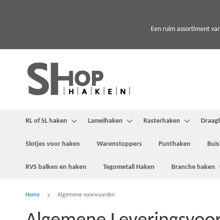
Ga
naar
de
Een ruim assortiment van
inhoud
RL of SL haken
Lamelhaken
Rasterhaken
Draag
Slotjes voor haken
Warenstoppers
Punthaken
Buis
RVS balken en haken
Tegometall Haken
Branche haken
Home
Algemene voorwaarden