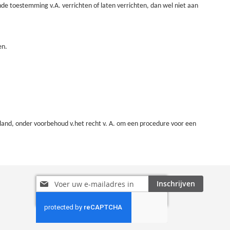
e toestemming v.A. verrichten of laten verrichten, dan wel niet aan
en.
oland, onder voorbehoud v.het recht v. A. om een procedure voor een
Abonneer
Inschrijven
u
op
onze
nieuwsbrief