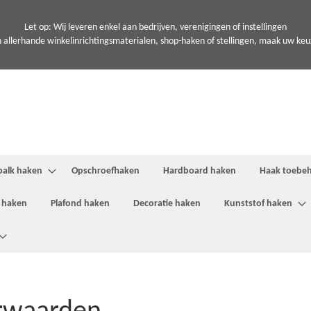
Let op: Wij leveren enkel aan bedrijven, verenigingen of instellingen
 allerhande winkelinrichtingsmaterialen, shop-haken of stellingen, maak uw keuze
balk haken
Opschroefhaken
Hardboard haken
Haak toebe
 haken
Plafond haken
Decoratie haken
Kunststof haken