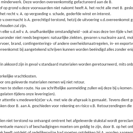
s minderwerk. Deze worden overeenkomstig gefactureerd aan de B.
 of op grond v.deze voorwaarden niet nakomt heeft A. het recht alle met B. ge
 het recht v. A. op vergoeding v. schade, gederfde winst en interest.
 v.overmacht is A. gerechtigd terstond, hetzij de uitvoering v.d.overeenkomst g
houden zal zijn.
ke v.d.wil v. A. onafhankelijke omstandigheid - ook al was deze ten tijde v.h
daaronder niet reeds begrepen: natuurlijke ziekten, gevaren v.nucleaire aard, mo
voer, brand, contingenterings- of andere overheidsmaatregelen, in- en exportverb
reenkomst bij aangetekend schrijven kunnen worden beëindigd alles zonder enig
n akkoord zijn in geval v.standaard materialen worden geretourneerd, mits onbe
rkelijke vrachtkosten.
oor ons geleverde materialen nemen wij niet retour.
men te stellen route. Na uw schriftelijke aanmelding zullen wij deze bij u kome
rgelaten tijdens onze levering(en).
ter attentie v.medewerk(st)er v.A. met wie de afspraak is gemaakt. Tevens dien
ken door B. aan A. geschieden voor rekening en risico v.B. Retourzendingen di
Indien niet terstond na ontvangst omtrent het afgeleverde stukstal wordt gerecl
eventuele manco's of beschadigingen moeten om geldig te zijn, door B. op het
ek heeft ontdekt of redelijkerwijze had moeten ontdekken bij A. worden aangem