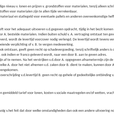
ge niveau v. lonen en prijzen v. grondstoffen voor materialen, tenzij alleen sch
offen voor materialen zijn te allen tijde verrekenbaar.
smateriaal en statiegeld voor eventuele pallets en anderen overeenkomstige heff
eeft voor het adequaat uitvoeren v.d.gegeven opdracht, tijdig in het bezit kome
oor A. bestelde materialen. Indien buiten schuld v. A. vertraging ontstaat ten 
leverd, wordt de levertijd voorzover nodig verlengd. De levertijd wordt tevens ver
oeiende verplichting of v. B. te vergen medewerking.
k ontstaan, geeft geen recht op schadevergoeding, tenzij schriftelijk anders i
, ook indien er franco geleverd wordt, naar een door B. aan te geven adres.
n af te nemen. Na het verstrijken v.d.door A. opgegeven afnametermijn zijn de za
 welke A. door het niet afnemen v.d. zaken door B. dient te maken, kunnen door
vereengekomen.
t overschrijding v.d.levertijd B. geen recht op gehele of gedeeltelijke ontbindi
 gemiddeld tarief voor lonen, kosten v.sociale maatregelen en/of wetten, vrach
ls gevolg v.het feit dat door welke omstandigheden dan ook een andere uitvoering 