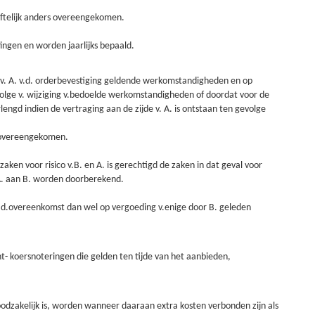
riftelijk anders overeengekomen.
ingen en worden jaarlijks bepaald.
n v. A. v.d. orderbevestiging geldende werkomstandigheden en op
gevolge v. wijziging v.bedoelde werkomstandigheden of doordat voor de
lengd indien de vertraging aan de zijde v. A. is ontstaan ten gevolge
s overeengekomen.
ken voor risico v.B. en A. is gerechtigd de zaken in dat geval voor
 A. aan B. worden doorberekend.
ng v.d.overeenkomst dan wel op vergoeding v.enige door B. geleden
t- koersnoteringen die gelden ten tijde van het aanbieden,
noodzakelijk is, worden wanneer daaraan extra kosten verbonden zijn als