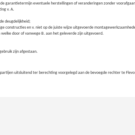
e garantietermijn eventuele herstellingen of veranderingen zonder voorafgaand
ing v. A.
de deugdelijkheid;
ige constructies en v. niet op de juiste wijze uitgevoerde montagewerkzaamhed
 welke door of vanwege B. aan het geleverde zijn uitgevoerd.
gebruik zijn afgestaan.
 partijen uitsluitend ter berechting voorgelegd aan de bevoegde rechter te Flev