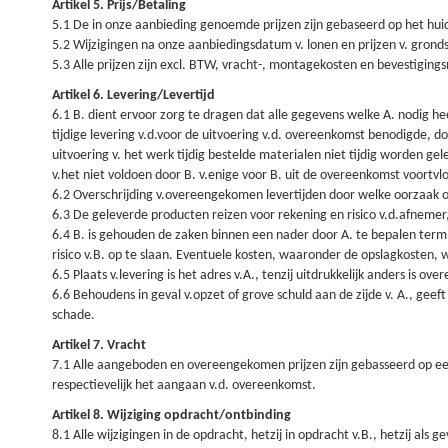
Artikel 5. Prijs/Betaling
5.1 De in onze aanbieding genoemde prijzen zijn gebaseerd op het huidi
5.2 Wijzigingen na onze aanbiedingsdatum v. lonen en prijzen v. grondst
5.3 Alle prijzen zijn excl. BTW, vracht-, montagekosten en bevestiging
Artikel 6. Levering/Levertijd
6.1 B. dient ervoor zorg te dragen dat alle gegevens welke A. nodig h
tijdige levering v.d.voor de uitvoering v.d. overeenkomst benodigde, d
uitvoering v. het werk tijdig bestelde materialen niet tijdig worden ge
v.het niet voldoen door B. v.enige voor B. uit de overeenkomst voortvl
6.2 Overschrijding v.overeengekomen levertijden door welke oorzaak oo
6.3 De geleverde producten reizen voor rekening en risico v.d.afnemer
6.4 B. is gehouden de zaken binnen een nader door A. te bepalen termij
risico v.B. op te slaan. Eventuele kosten, waaronder de opslagkosten,
6.5 Plaats v.levering is het adres v.A., tenzij uitdrukkelijk anders is o
6.6 Behoudens in geval v.opzet of grove schuld aan de zijde v. A., geef
schade.
Artikel 7. Vracht
7.1 Alle aangeboden en overeengekomen prijzen zijn gebasseerd op een
respectievelijk het aangaan v.d. overeenkomst.
Artikel 8. Wijziging opdracht/ontbinding
8.1 Alle wijzigingen in de opdracht, hetzij in opdracht v.B., hetzij a