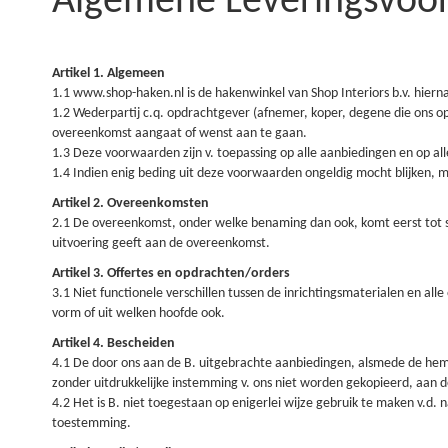
Algemene Leveringsvoo
Artikel 1. Algemeen
1.1 www.shop-haken.nl is de hakenwinkel van Shop Interiors b.v. hier
1.2 Wederpartij c.q. opdrachtgever (afnemer, koper, degene die ons opdr
overeenkomst aangaat of wenst aan te gaan.
1.3 Deze voorwaarden zijn v. toepassing op alle aanbiedingen en op all
1.4 Indien enig beding uit deze voorwaarden ongeldig mocht blijken, 
Artikel 2. Overeenkomsten
2.1 De overeenkomst, onder welke benaming dan ook, komt eerst tot stand
uitvoering geeft aan de overeenkomst.
Artikel 3. Offertes en opdrachten/orders
3.1 Niet functionele verschillen tussen de inrichtingsmaterialen en all
vorm of uit welken hoofde ook.
Artikel 4. Bescheiden
4.1 De door ons aan de B. uitgebrachte aanbiedingen, alsmede de hem v
zonder uitdrukkelijke instemming v. ons niet worden gekopieerd, aan d
4.2 Het is B. niet toegestaan op enigerlei wijze gebruik te maken v.d.
toestemming.