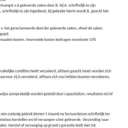
tvangst v.d.geleverde zaken door B. bij A. schriftelijk te zijn
schriftelijk te zijn ingediend, bij gebreke hierin wordt B. geacht het
de v. het gereclameerde deel der geleverde zaken, ofwel de zaken
rgoed.
ds gemaakte kosten. Voormelde kosten bedragen tenminste 15%
ebruikelijke condities heeft verzekerd, althans geacht moet worden zich
aarvoor zij is verzekerd, althans zich zou hebben kunnen verzekeren,
wijze aansprakelijk worden gesteld door capaciteiten, resultaten en/of
en een zodanig gebrek binnen 1 maand na factuurdatum schriftelijk ter
 kosteloos herstellen en/of vervangen v.het geleverde. Verzending naar
nden. Herstel of vervanging op grond v.garantie leidt niet tot