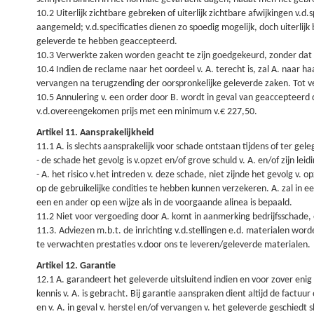
10.2 Uiterlijk zichtbare gebreken of uiterlijk zichtbare afwijkingen v.d.
aangemeld; v.d.specificaties dienen zo spoedig mogelijk, doch uiterlijk 
geleverde te hebben geaccepteerd.
10.3 Verwerkte zaken worden geacht te zijn goedgekeurd, zonder dat 
10.4 Indien de reclame naar het oordeel v. A. terecht is, zal A. naar 
vervangen na terugzending der oorspronkelijke geleverde zaken. Tot v
10.5 Annulering v. een order door B. wordt in geval van geaccepteerd
v.d.overeengekomen prijs met een minimum v.€ 227,50.
Artikel 11. Aansprakelijkheid
11.1 A. is slechts aansprakelijk voor schade ontstaan tijdens of ter ge
- de schade het gevolg is v.opzet en/of grove schuld v. A. en/of zijn l
- A. het risico v.het intreden v. deze schade, niet zijnde het gevolg v
op de gebruikelijke condities te hebben kunnen verzekeren. A. zal in 
een en ander op een wijze als in de voorgaande alinea is bepaald.
11.2 Niet voor vergoeding door A. komt in aanmerking bedrijfsschade, 
11.3. Adviezen m.b.t. de inrichting v.d.stellingen e.d. materialen wo
te verwachten prestaties v.door ons te leveren/geleverde materialen.
Artikel 12. Garantie
12.1 A. garandeert het geleverde uitsluitend indien en voor zover enig
kennis v. A. is gebracht. Bij garantie aanspraken dient altijd de factu
en v. A. in geval v. herstel en/of vervangen v. het geleverde geschiedt 