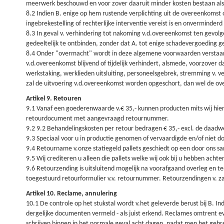
meerwerk beschouwd en voor zover daaruit minder kosten bestaan al
8.2 Indien B. enige op hem rustende verplichting uit de overeenkomst
ingebrekestelling of rechterlijke interventie vereist is en onverminderd
8.3 In geval v. verhindering tot nakoming v.d.overeenkomst ten gevolge
gedeeltelijk te ontbinden, zonder dat A. tot enige schadevergoeding ge
8.4 Onder "overmacht" wordt in deze algemene voorwaarden verstaan el
v.d.overeenkomst blijvend of tijdelijk verhindert, alsmede, voorzover 
werkstaking, werklieden uitsluiting, personeelsgebrek, stremming v. ver
zal de uitvoering v.d.overeenkomst worden opgeschort, dan wel de ove
Artikel 9. Retouren
9.1 Vanaf een goederenwaarde v.€ 35,- kunnen producten mits wij hieri
retourdocument met aangevraagd retournummer.
9.2 9.2 Behandelingskosten per retour bedragen € 35,- excl. de daadwe
9.3 Speciaal voor u in productie genomen of vervaardigde en/of niet d
9.4 Retourname v.onze statiegeld pallets geschiedt op een door ons sa
9.5 Wij crediteren u alleen die pallets welke wij ook bij u hebben achte
9.6 Retourzending is uitsluitend mogelijk na voorafgaand overleg en 
toegestuurd retourformulier v.v. retournummer. Retourzendingen v. za
Artikel 10. Reclame, annulering
10.1 De controle op het stukstal wordt v.het geleverde berust bij B. 
dergelijke documenten vermeld - als juist erkend. Reclames omtrent 
schrijven binnen in het normale geval acht dagen, nadat men het gebr