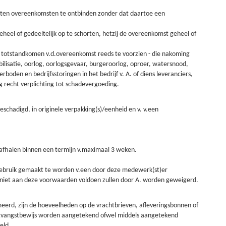
sloten overeenkomsten te ontbinden zonder dat daartoe een
eheel of gedeeltelijk op te schorten, hetzij de overeenkomst geheel of
et totstandkomen v.d.overeenkomst reeds te voorzien - die nakoming
bilisatie, oorlog, oorlogsgevaar, burgeroorlog, oproer, watersnood,
oden en bedrijfsstoringen in het bedrijf v. A. of diens leveranciers,
 recht verplichting tot schadevergoeding.
schadigd, in originele verpakking(s)/eenheid en v. v.een
n afhalen binnen een termijn v.maximaal 3 weken.
t gebruik gemaakt te worden v.een door deze medewerk(st)er
e niet aan deze voorwaarden voldoen zullen door A. worden geweigerd.
ameerd, zijn de hoeveelheden op de vrachtbrieven, afleveringsbonnen of
 ontvangstbewijs worden aangetekend ofwel middels aangetekend
eld.