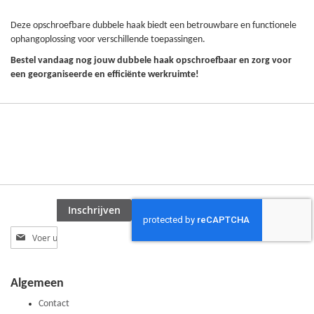
Deze opschroefbare dubbele haak biedt een betrouwbare en functionele
ophangoplossing voor verschillende toepassingen.
Bestel vandaag nog jouw dubbele haak opschroefbaar en zorg voor
een georganiseerde en efficiënte werkruimte!
Inschrijven
Abonneer
u
op
onze
Algemeen
nieuwsbrief
Contact