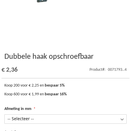
Dubbele haak opschroefbaar
Ga
naar
het
€ 2,36
Product
0071793..4
begin
van
de
Koop 200 voor
€ 2,25
en
bespaar
5
%
afbeeldingen-
Koop 600 voor
€ 1,99
en
bespaar
16
%
gallerij
Afmeting in mm